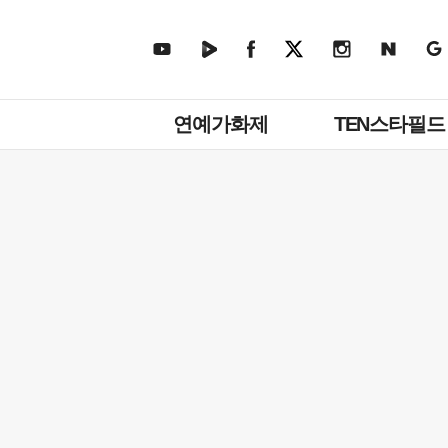
주
연예가화제
TEN스타필드
메
뉴