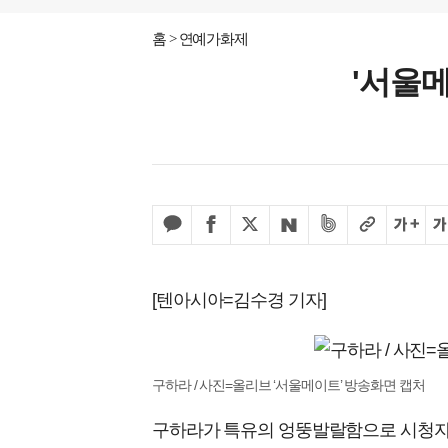
홈
연예가화제
'서울
[텐아시아=김수경 기자]
구하라 / 사진=올리브 ‘서울메이트’ 방송화면 캡처
구하라가 특유의 엉뚱발랄함으로 시청자