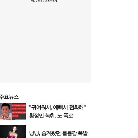
ADVERTISEMENT
주요뉴스
"귀여워서, 예뻐서 전화해"
황정민 녹취, 또 폭로
닝닝, 숨겨왔던 볼륨감 폭발