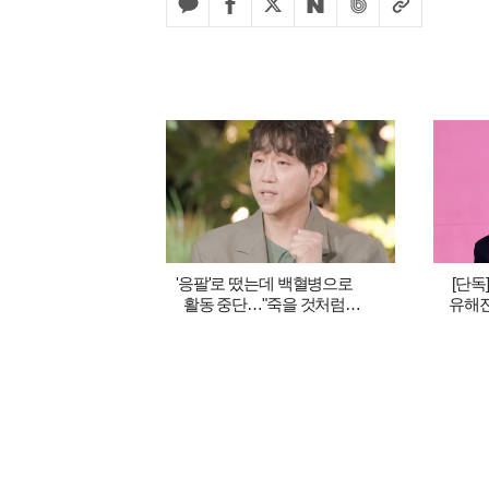
'응팔'로 떴는데 백혈병으로
[단독
활동 중단…"죽을 것처럼
유해진
아파, 서 있지도 못해" ('해투')