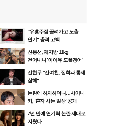
"유흥주점 끌려가고 노출
연기" 충격 고백
신봉선, 체지방 11kg
걷어내니 '아이유 도플갱어'
전현무 "전여친, 집착과 통제
심해"
논란에 하차하더니…샤이니
키, '혼자 사는 일상' 공개
7년 만에 연기력 논란 제대로
지웠다