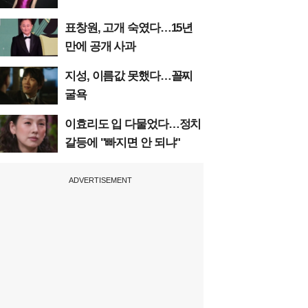
표창원, 고개 숙였다…15년
만에 공개 사과
지성, 이름값 못했다…꼴찌
굴욕
이효리도 입 다물었다…정치
갈등에 "빠지면 안 되냐"
ADVERTISEMENT