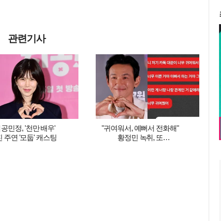
관련기사
] 공민정, '천만 배우'
"귀여워서, 예뻐서 전화해"
 주연 '모둡' 캐스팅
황정민 녹취, 또
폭로됐다…"야한 이야기 써줘
봐"