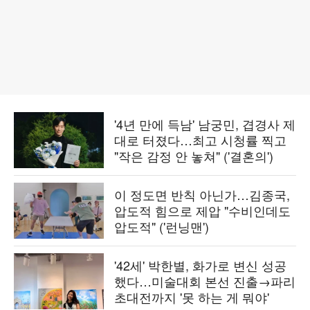
'4년 만에 득남' 남궁민, 겹경사 제
대로 터졌다…최고 시청률 찍고
"작은 감정 안 놓쳐" ('결혼의')
이 정도면 반칙 아닌가…김종국,
압도적 힘으로 제압 "수비인데도
압도적" ('런닝맨')
'42세' 박한별, 화가로 변신 성공
했다…미술대회 본선 진출→파리
초대전까지 '못 하는 게 뭐야'