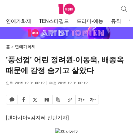
텐아시아
통합검
주
연예가화제
TEN스타필드
드라마·예능
뮤직
메
뉴
홈
연예가화제
'풍선껌' 어린 정려원·이동욱, 배종옥
때문에 감정 숨기고 살았다
입력 2015.12.01 00:12
수정 2015.12.01 00:12
페이스북 공유하기
밴드 공유하기
카카오톡 공유하기
엑스 공유하기
URL복사
글자 크게
글자 작게
네이버 공유하기
[텐아시아=김지혜 인턴기자]