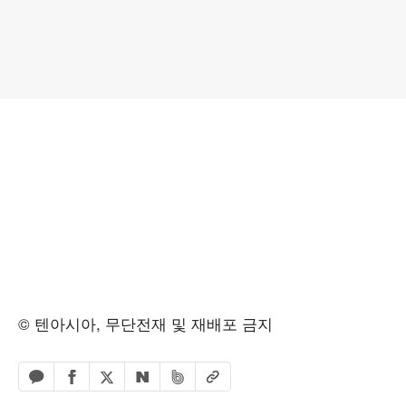
© 텐아시아, 무단전재 및 재배포 금지
페이스북 공유하기
밴드 공유하기
카카오톡 공유하기
엑스 공유하기
URL복사
네이버 공유하기