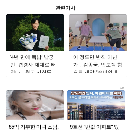
관련기사
'4년 만에 득남' 남궁
이 정도면 반칙 아닌
민, 겹경사 제대로 터
가…김종국, 압도적 힘
졌다…최고 시청률 찍
으로 제압 "수비인데도
고 "작은 감정 안 놓쳐"
압도적" ('런닝맨')
('결혼의')