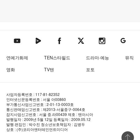
텐아시아 네이버TV
텐아시아 페이스북
텐아시아 엑스
텐아시아 인스타그램
텐아시아
텐아시아 유튜브
연예가화제
TEN스타필드
드라마·예능
뮤직
영화
TV텐
포토
사업자등록번호 : 117-81-82352
인터넷신문등록번호 : 서울 아00860
부가통신사업신고번호 : 2-01-13-0003호
통신판매업신고번호 : 제2013-서울중구-0064호
잡지사업신고번호 : 서울 중.라00439
제호 : 텐아시아
발행일자 : 2009년 5월 12일
등록일자 : 2009.05.12
발행·편집인 : 박수진
청소년보호책임자 : 김병두
상호 : (주)코리아엔터테인먼트미디어
상단 바로