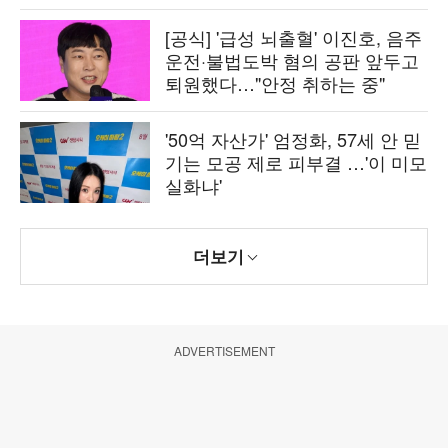
[공식] '급성 뇌출혈' 이진호, 음주
운전·불법도박 혐의 공판 앞두고
퇴원했다…"안정 취하는 중"
'50억 자산가' 엄정화, 57세 안 믿
기는 모공 제로 피부결 …'이 미모
실화냐'
더보기
ADVERTISEMENT