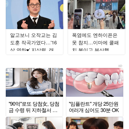
알고보니 오작교는 김
폭염에도 엔하이픈은
도훈 작곡가였다…'16
못 참지…이마에 쿨패
살 연하♥' 지상렬, 래퍼
치 붙이고 부산행
와 만남 성사 ('살림남')
[TEN현장]
[종합]