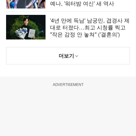
예나, '워터밤 여신' 새 역사
'4년 만에 득남' 남궁민, 겹경사 제
대로 터졌다…최고 시청률 찍고
"작은 감정 안 놓쳐" ('결혼의')
더보기
ADVERTISEMENT