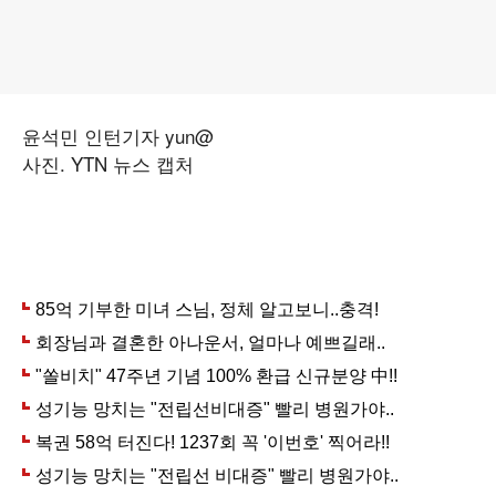
윤석민 인턴기자 yun@
사진. YTN 뉴스 캡처