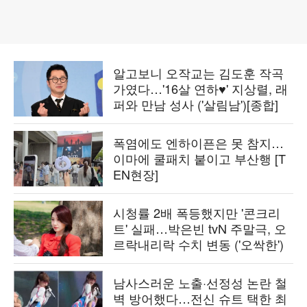
알고보니 오작교는 김도훈 작곡
가였다…'16살 연하♥' 지상렬, 래
퍼와 만남 성사 ('살림남')[종합]
폭염에도 엔하이픈은 못 참지…
이마에 쿨패치 붙이고 부산행 [T
EN현장]
시청률 2배 폭등했지만 '콘크리
트' 실패…박은빈 tvN 주말극, 오
르락내리락 수치 변동 ('오싹한')
남사스러운 노출·선정성 논란 철
벽 방어했다…전신 슈트 택한 최