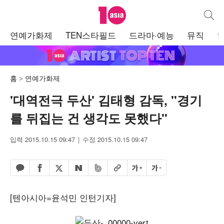
텐아시아
통합검
주
연예가화제
TEN스타필드
드라마·예능
뮤직
메
뉴
홈
연예가화제
'대역전극 두산' 김태형 감독, "경기
를 뒤집는 건 생각도 못했다"
입력 2015.10.15 09:47
수정 2015.10.15 09:47
페이스북 공유하기
밴드 공유하기
카카오톡 공유하기
엑스 공유하기
URL복사
글자 크게
글자 작게
네이버 공유하기
[텐아시아=윤석민 인턴기자]