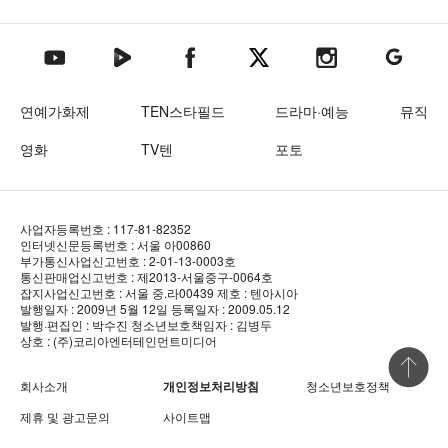
텐아시아 네이버TV
텐아시아 페이스북
텐아시아 엑스
텐아시아 인스타그램
텐아시아
텐아시아 유튜브
연예가화제
TEN스타필드
드라마·예능
뮤직
영화
TV텐
포토
사업자등록번호 : 117-81-82352
인터넷신문등록번호 : 서울 아00860
부가통신사업신고번호 : 2-01-13-0003호
통신판매업신고번호 : 제2013-서울중구-0064호
잡지사업신고번호 : 서울 중.라00439
제호 : 텐아시아
발행일자 : 2009년 5월 12일
등록일자 : 2009.05.12
발행·편집인 : 박수진
청소년보호책임자 : 김병두
상호 : (주)코리아엔터테인먼트미디어
상단 바로
회사소개
개인정보처리방침
청소년보호정책
제휴 및 광고문의
사이트맵