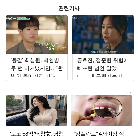
관련기사
'응팔' 최성원, 백혈병
공효진, 정준원 위험에
두 번 이겨냈지만…"완
빠뜨린 범인 알았
벽히 돌아가긴 어려워"
다…“내 구원자는 내
('해투')
남편” (‘유부녀 킬러’)