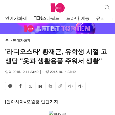
텐아시아
통합검
주
연예가화제
TEN스타필드
드라마·예능
뮤직
메
뉴
홈
연예가화제
'라디오스타' 황재근, 유학생 시절 고
생담 "옷과 생활용품 주워서 생활"
입력 2015.10.14 23:42
수정 2015.10.14 23:42
페이스북 공유하기
밴드 공유하기
카카오톡 공유하기
엑스 공유하기
URL복사
글자 크게
글자 작게
네이버 공유하기
[텐아시아=오원경 인턴기자]