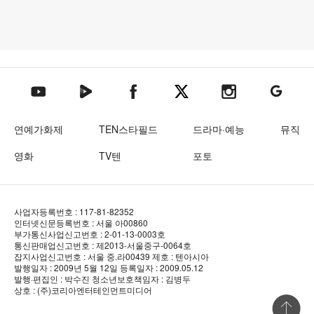
텐아시아 네이버TV
텐아시아 페이스북
텐아시아 엑스
텐아시아 인스타그램
텐아시아
텐아시아 유튜브
연예가화제
TEN스타필드
드라마·예능
뮤직
영화
TV텐
포토
사업자등록번호 : 117-81-82352
인터넷신문등록번호 : 서울 아00860
부가통신사업신고번호 : 2-01-13-0003호
통신판매업신고번호 : 제2013-서울중구-0064호
잡지사업신고번호 : 서울 중.라00439
제호 : 텐아시아
발행일자 : 2009년 5월 12일
등록일자 : 2009.05.12
발행·편집인 : 박수진
청소년보호책임자 : 김병두
상호 : (주)코리아엔터테인먼트미디어
상단 바로