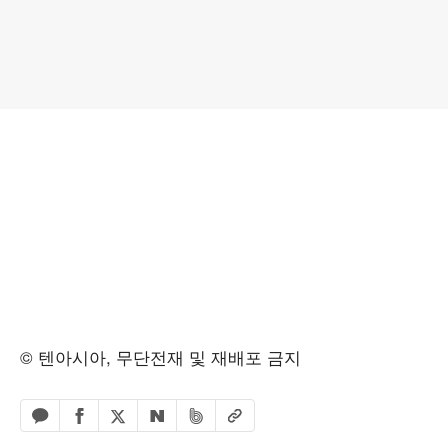
© 텐아시아, 무단전재 및 재배포 금지
페이스북 공유하기
밴드 공유하기
카카오톡 공유하기
엑스 공유하기
URL복사
네이버 공유하기