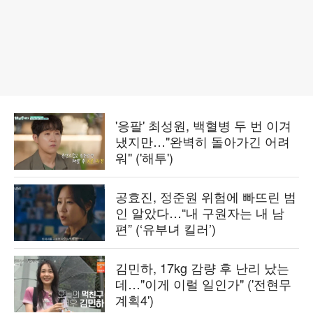
'응팔' 최성원, 백혈병 두 번 이겨
냈지만…"완벽히 돌아가긴 어려
워" ('해투')
공효진, 정준원 위험에 빠뜨린 범
인 알았다…“내 구원자는 내 남
편” (‘유부녀 킬러’)
김민하, 17kg 감량 후 난리 났는
데…"이게 이럴 일인가" ('전현무
계획4')