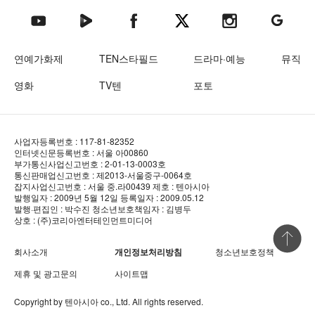
텐아시아 네이버TV
텐아시아 페이스북
텐아시아 엑스
텐아시아 인스타그램
텐아시아
텐아시아 유튜브
연예가화제
TEN스타필드
드라마·예능
뮤직
영화
TV텐
포토
사업자등록번호 : 117-81-82352
인터넷신문등록번호 : 서울 아00860
부가통신사업신고번호 : 2-01-13-0003호
통신판매업신고번호 : 제2013-서울중구-0064호
잡지사업신고번호 : 서울 중.라00439
제호 : 텐아시아
발행일자 : 2009년 5월 12일
등록일자 : 2009.05.12
발행·편집인 : 박수진
청소년보호책임자 : 김병두
상호 : (주)코리아엔터테인먼트미디어
상단 바로
회사소개
개인정보처리방침
청소년보호정책
제휴 및 광고문의
사이트맵
Copyright by
텐아시아
co., Ltd. All rights reserved.