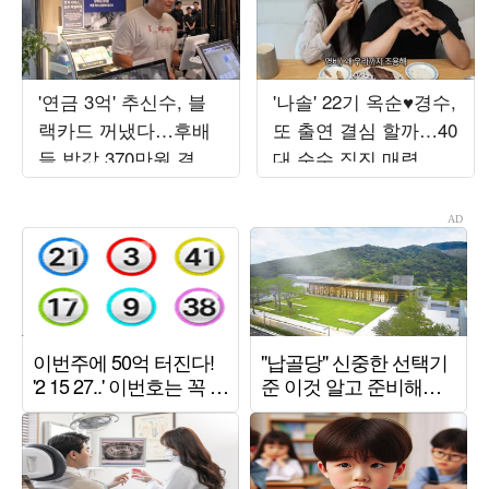
'연금 3억' 추신수, 블
'나솔' 22기 옥순♥경수,
랙카드 꺼냈다…후배
또 출연 결심 할까…40
들 밥값 370만원 결제
대 순수 직진 매력 관
('남겨서')
전평 ('순수우유')