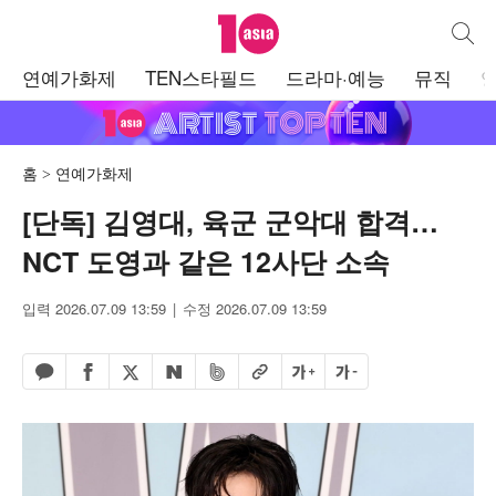
텐아시아
통합검
주
연예가화제
TEN스타필드
드라마·예능
뮤직
메
뉴
홈
연예가화제
[단독] 김영대, 육군 군악대 합격…
NCT 도영과 같은 12사단 소속
입력 2026.07.09 13:59
수정 2026.07.09 13:59
페이스북 공유하기
밴드 공유하기
카카오톡 공유하기
엑스 공유하기
URL복사
글자 크게
글자 작게
네이버 공유하기