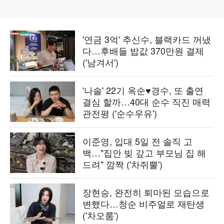
'연금 3억' 추신수, 블랙카드 꺼냈
다…후배들 밥값 370만원 결제
('남겨서')
'나솔' 22기 옥순♥경수, 또 출연
결심 할까…40대 순수 직진 매력
관전평 ('순수우유')
이준영, 입대 5일 전 솔직 고
백…"집안 빚 갚고 부모님 집 해
드려" 깜짝 ('차쥐뿔')
장현승, 완전히 퇴마된 모습으로
변했다…청순 비주얼로 재탄생
('차오룸')