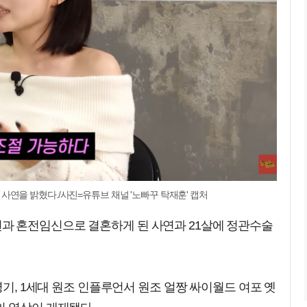
연을 밝혔다./사진=유튜브 채널 '노빠꾸 탁재훈' 캡처
과 혼전임신으로 결혼하게 된 사연과 21살에 정관수술
영기, 1세대 원조 인플루언서 원조 얼짱 싸이월드 여포 옛