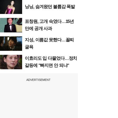
닝닝, 숨겨왔던 볼륨감 폭발
표창원, 고개 숙였다…15년
만에 공개 사과
지성, 이름값 못했다…꼴찌
굴욕
이효리도 입 다물었다…정치
갈등에 "빠지면 안 되냐"
ADVERTISEMENT