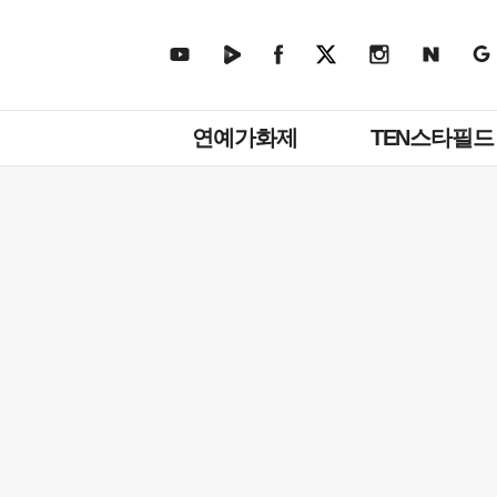
주
연예가화제
TEN스타필드
메
뉴