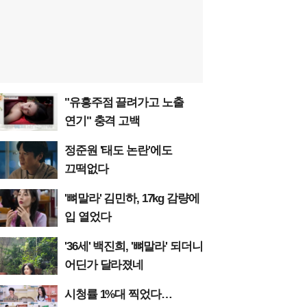
"유흥주점 끌려가고 노출
연기" 충격 고백
정준원 '태도 논란'에도
끄떡없다
'뼈말라' 김민하, 17kg 감량에
입 열었다
'36세' 백진희, '뼈말라' 되더니
어딘가 달라졌네
시청률 1%대 찍었다…