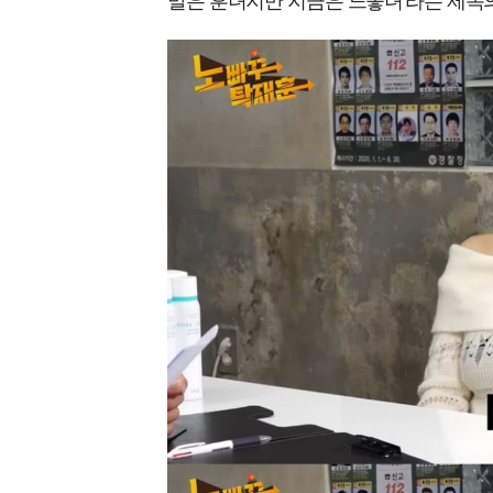
말은 훈녀지만 지금은 느좋녀'라는 제목