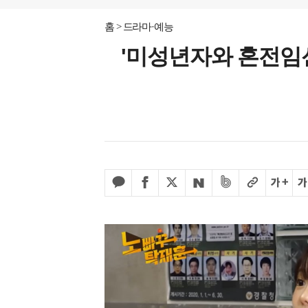
홈
드라마·예능
'미성년자와 혼전임신