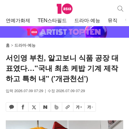
텐아시아
통합검
주
연예가화제
TEN스타필드
드라마·예능
뮤직
메
뉴
홈
드라마·예능
서인영 부친, 알고보니 식품 공장 대
표였다…"국내 최초 케밥 기계 제작
하고 특허 내" ('개관천선')
입력 2026.07.09 07:29
수정 2026.07.09 07:29
페이스북 공유하기
밴드 공유하기
카카오톡 공유하기
엑스 공유하기
URL복사
글자 크게
글자 작게
네이버 공유하기