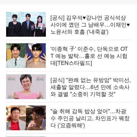
[공식] 김우석♥강나언 공식석상
사이에 꼈던 그 남배우…이채민♥
노윤서와 호흡 ('내죽결')
'이종혁 子' 이준수, 단독으로 OT
T 예능 발탁…홀로 선 예능 시험
대[TEN스타필드]
[공식] "완쾌 없는 유방암" 박미선,
새출발 알렸다…6년 만에 소속사
와 결별 "소중히 기억할 것"
"술 취해 감독 밥상 엎어"…차광
수 주인공 날리고, 차인표가 꿰찼
다 ('요즘뭐해')