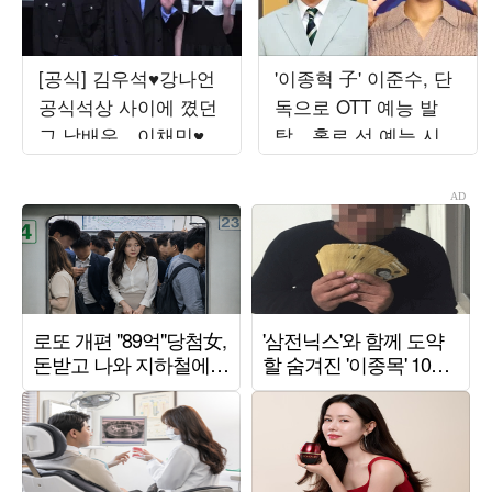
[공식] 김우석♥강나언
'이종혁 子' 이준수, 단
공식석상 사이에 꼈던
독으로 OTT 예능 발
그 남배우…이채민♥노
탁…홀로 선 예능 시험
윤서와 호흡 ('내죽결')
대[TEN스타필드]