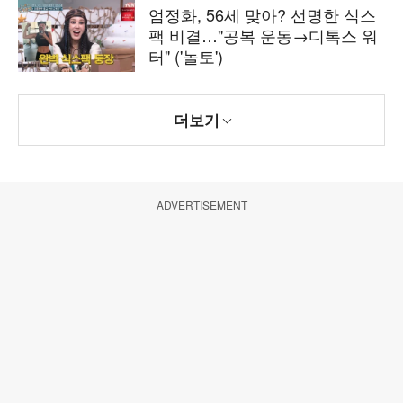
엄정화, 56세 맞아? 선명한 식스
팩 비결…"공복 운동→디톡스 워
터" ('놀토')
더보기
ADVERTISEMENT