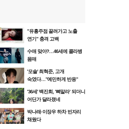
"유흥주점 끌려가고 노출
연기" 충격 고백
수애 맞아?…46세에 콜라병
몸매
'모솔' 최혁준, 고개
숙였다…"예민하게 반응"
'36세' 백진희, '뼈말라' 되더니
어딘가 달라졌네
박나래·이장우 하차 빈자리
채웠다