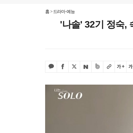
홈
드라마·예능
'나솔' 32기 정숙