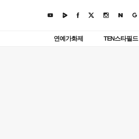
주
연예가화제
TEN스타필드
메
뉴