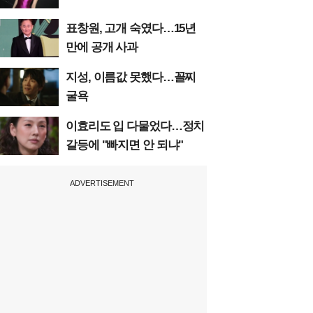
표창원, 고개 숙였다…15년
만에 공개 사과
지성, 이름값 못했다…꼴찌
굴욕
이효리도 입 다물었다…정치
갈등에 "빠지면 안 되냐"
ADVERTISEMENT