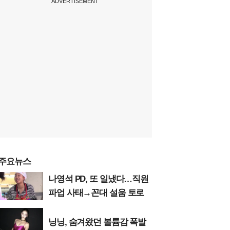
ADVERTISEMENT
주요뉴스
나영석 PD, 또 일냈다…직원
파업 사태→꼰대 설움 토로
닝닝, 숨겨왔던 볼륨감 폭발