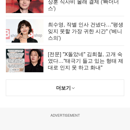
상훈 식사비 몰래 결제 ('빠더너
스')
최수영, 작별 인사 건넸다…"평생
잊지 못할 가장 귀한 시간" ('베니
스의')
[전문] "X돌았네" 김희철, 고개 숙
였다…"태극기 들고 있는 형태 제
대로 인지 못 하고 화내"
더보기
ADVERTISEMENT