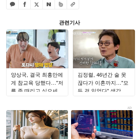
페이스북 공유하기
밴드 공유하기
카카오톡 공유하기
엑스 공유하기
URL복사
네이버 공유하기
관련기사
양상국, 결국 최홍만에
김정렬, 46년간 술 못
게 참교육 당했다…"저
끊다가 이혼까지…"모
를 좀 때리고 싶으세
든 걸 잃었다" 생각에
요?" ('거인인데요')
금주 성공 ('데이앤나
잇')