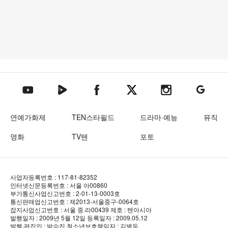
텐아시아 네이버TV
텐아시아 페이스북
텐아시아 엑스
텐아시아 인스타그램
텐아시아
텐아시아 유튜브
연예가화제
TEN스타필드
드라마·예능
뮤직
영화
TV텐
포토
사업자등록번호 : 117-81-82352
인터넷신문등록번호 : 서울 아00860
부가통신사업신고번호 : 2-01-13-0003호
통신판매업신고번호 : 제2013-서울중구-0064호
잡지사업신고번호 : 서울 중.라00439
제호 : 텐아시아
발행일자 : 2009년 5월 12일
등록일자 : 2009.05.12
발행·편집인 : 박수진
청소년보호책임자 : 김병두