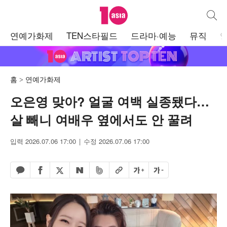
텐아시아
통합검
주
연예가화제
TEN스타필드
드라마·예능
뮤직
메
뉴
홈
연예가화제
오은영 맞아? 얼굴 여백 실종됐다…
살 빼니 여배우 옆에서도 안 꿀려
입력 2026.07.06 17:00
수정 2026.07.06 17:00
페이스북 공유하기
밴드 공유하기
카카오톡 공유하기
엑스 공유하기
URL복사
글자 크게
글자 작게
네이버 공유하기