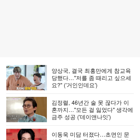
양상국, 결국 최홍만에게 참교육
당했다…"저를 좀 때리고 싶으세
요?" ('거인인데요')
김정렬, 46년간 술 못 끊다가 이
혼까지…"모든 걸 잃었다" 생각에
금주 성공 ('데이앤나잇')
이동욱 미담 터졌다…초면인 문