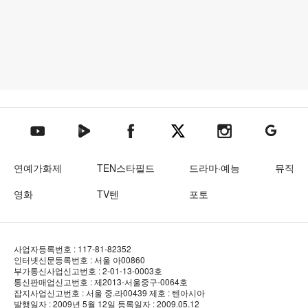
텐아시아 네이버TV
텐아시아 페이스북
텐아시아 엑스
텐아시아 인스타그램
텐아시아
텐아시아 유튜브
연예가화제
TEN스타필드
드라마·예능
뮤직
영화
TV텐
포토
사업자등록번호 : 117-81-82352
인터넷신문등록번호 : 서울 아00860
부가통신사업신고번호 : 2-01-13-0003호
통신판매업신고번호 : 제2013-서울중구-0064호
잡지사업신고번호 : 서울 중.라00439
제호 : 텐아시아
발행일자 : 2009년 5월 12일
등록일자 : 2009.05.12