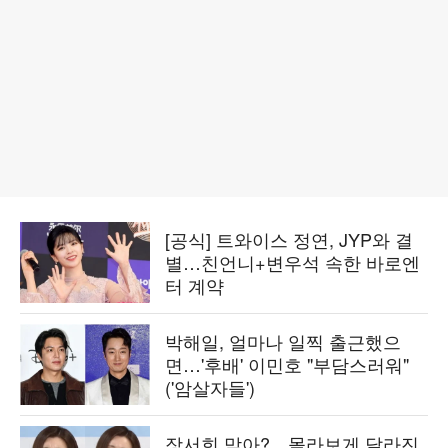
[공식] 트와이스 정연, JYP와 결
별…친언니+변우석 속한 바로엔
터 계약
박해일, 얼마나 일찍 출근했으
면…'후배' 이민호 "부담스러워"
('암살자들')
장서희 맞아?…몰라보게 달라진