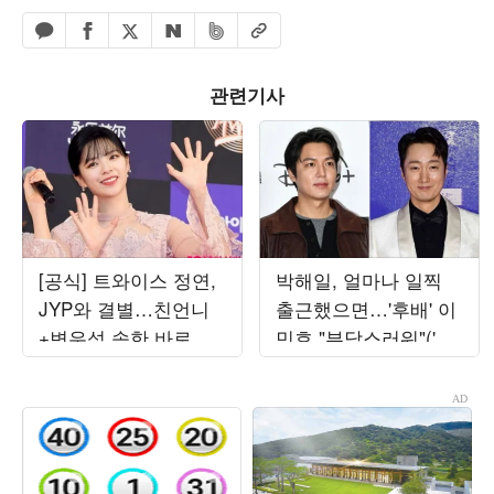
페이스북 공유하기
밴드 공유하기
카카오톡 공유하기
엑스 공유하기
URL복사
네이버 공유하기
관련기사
[공식] 트와이스 정연,
박해일, 얼마나 일찍
JYP와 결별…친언니
출근했으면…'후배' 이
+변우석 속한 바로엔
민호 "부담스러워"('암
터 계약
살자들')