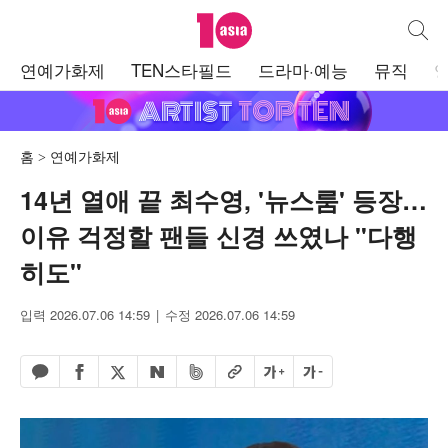
텐아시아
통합검
주
연예가화제
TEN스타필드
드라마·예능
뮤직
메
뉴
홈
연예가화제
14년 열애 끝 최수영, '뉴스룸' 등장…
이유 걱정할 팬들 신경 쓰였나 "다행
히도"
입력 2026.07.06 14:59
수정 2026.07.06 14:59
페이스북 공유하기
밴드 공유하기
카카오톡 공유하기
엑스 공유하기
URL복사
글자 크게
글자 작게
네이버 공유하기