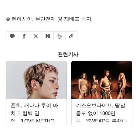
© 텐아시아, 무단전재 및 재배포 금지
페이스북 공유하기
밴드 공유하기
카카오톡 공유하기
엑스 공유하기
URL복사
네이버 공유하기
관련기사
준희, 캐나다 투어 마
키스오브라이프, 땀날
치고 컴백 열
틈도 없이 1000만
일…'LOVE METHOD'
뷰…'SWEAT'도 통했다
발매