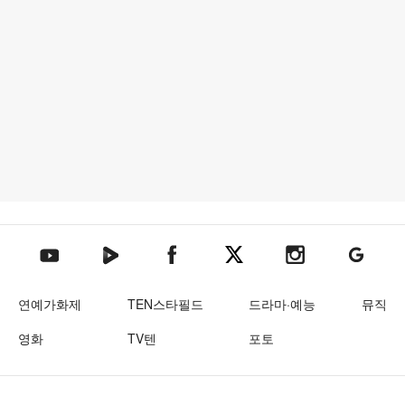
텐아시아 네이버TV
텐아시아 페이스북
텐아시아 엑스
텐아시아 인스타그램
텐아시아
텐아시아 유튜브
연예가화제
TEN스타필드
드라마·예능
뮤직
영화
TV텐
포토