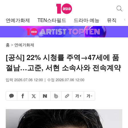
텐아시아
통합검
주
연예가화제
TEN스타필드
드라마·예능
뮤직
메
뉴
홈
연예가화제
[공식] 22% 시청률 주역→47세에 품
절남…고준, 서현 소속사와 전속계약
입력 2026.07.06 12:00
수정 2026.07.06 12:00
페이스북 공유하기
밴드 공유하기
카카오톡 공유하기
엑스 공유하기
URL복사
글자 크게
글자 작게
네이버 공유하기