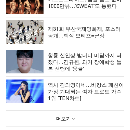
1000만뷰…'SWEAT'도 통했다
제31회 부산국제영화제, 포스터
공개…핵심 모티프=군상
청룡 신인상 받더니 미담까지 터
졌다…김규원, 과거 장애학생 돌
본 선행에 '뭉클'
역시 김의영이네…바캉스 패션이
가장 기대되는 여자 트로트 가수
1위 [TEN차트]
더보기