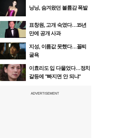
닝닝, 숨겨왔던 볼륨감 폭발
표창원, 고개 숙였다…15년
만에 공개 사과
지성, 이름값 못했다…꼴찌
굴욕
이효리도 입 다물었다…정치
갈등에 "빠지면 안 되냐"
ADVERTISEMENT