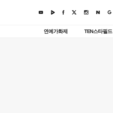
주
연예가화제
TEN스타필드
메
뉴