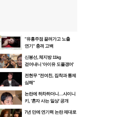
"유흥주점 끌려가고 노출
연기" 충격 고백
신봉선, 체지방 11kg
걷어내니 '아이유 도플갱어'
전현무 "전여친, 집착과 통제
심해"
논란에 하차하더니…샤이니
키, '혼자 사는 일상' 공개
7년 만에 연기력 논란 제대로