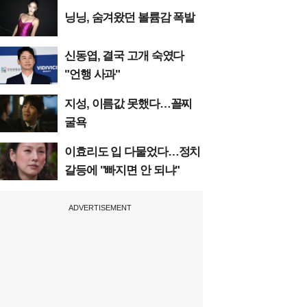
닝닝, 숨겨왔던 볼륨감 폭발
신동엽, 결국 고개 숙였다
"언행 사과"
지성, 이름값 못했다…꼴찌
굴욕
이효리도 입 다물었다…정치
갈등에 "빠지면 안 되냐"
ADVERTISEMENT