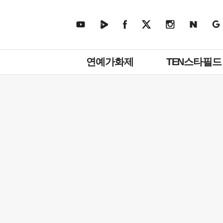
주
연예가화제
TEN스타필드
메
뉴