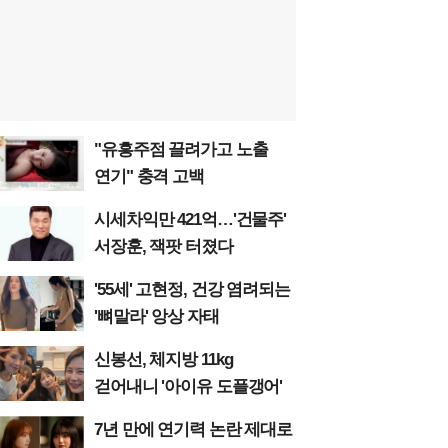
"유흥주점 끌려가고 노출
연기" 충격 고백
시세차익만 421억…'건물주'
서장훈, 잭팟 터졌다
'55세' 고현정, 건강 염려되는
'뼈말라' 앙상 자태
신봉선, 체지방 11kg
걷어내니 '아이유 도플갱어'
7년 만에 연기력 논란 제대로