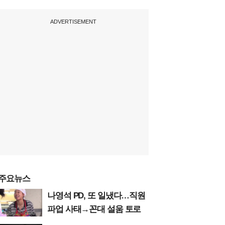
ADVERTISEMENT
주요뉴스
나영석 PD, 또 일냈다…직원
파업 사태→꼰대 설움 토로