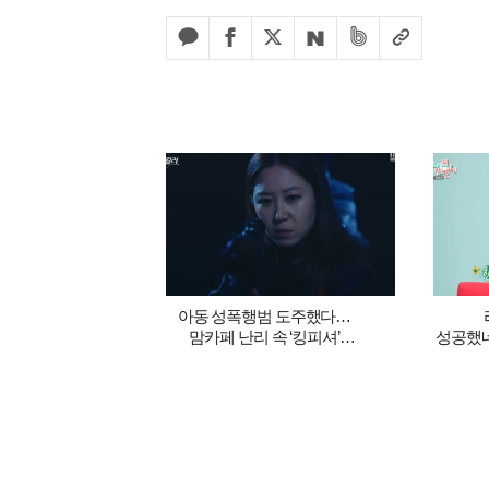
아동 성폭행범 도주했다…
맘카페 난리 속 ‘킹피셔’
성공했네
공효진 등판 (‘유부녀 킬러’)
광고 1