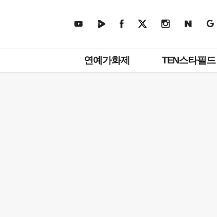
주
연예가화제
TEN스타필드
메
뉴