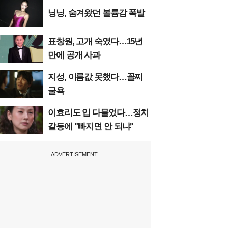
닝닝, 숨겨왔던 볼륨감 폭발
표창원, 고개 숙였다…15년
만에 공개 사과
지성, 이름값 못했다…꼴찌
굴욕
이효리도 입 다물었다…정치
갈등에 "빠지면 안 되냐"
ADVERTISEMENT