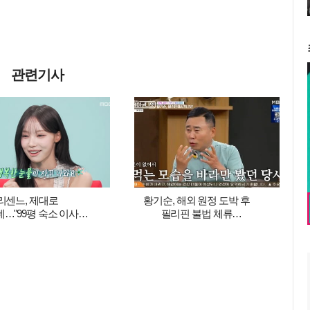
관련기사
리센느, 제대로
황기순, 해외 원정 도박 후
…"99평 숙소 이사→
필리핀 불법 체류
00건, 연예인병 경계"
2년…“배고픈 고통, 남 먹는
('전참시')
것만 봐” (‘데이앤나잇’)