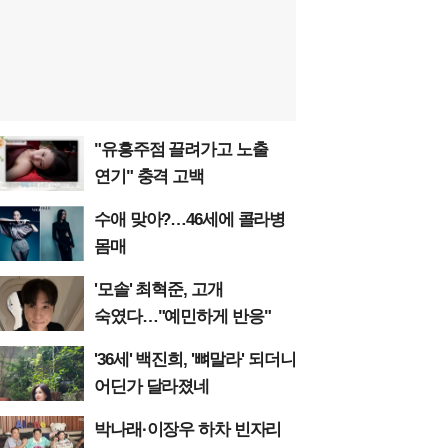
"유흥주점 끌려가고 노출
연기" 충격 고백
수애 맞아?…46세에 콜라병
몸매
'모솔' 최혁준, 고개
숙였다…"예민하게 반응"
'36세' 백진희, '뼈말라' 되더니
어딘가 달라졌네
박나래·이장우 하차 빈자리