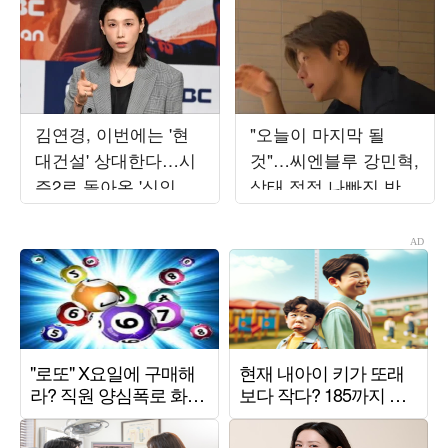
김연경, 이번에는 '현
"오늘이 마지막 될
대건설' 상대한다…시
것"…씨엔블루 강민혁,
즌2로 돌아온 '신인감
상태 점점 나빠진 반려
독' 두 번째 직관 경기
묘 앞 '눈물'
개최