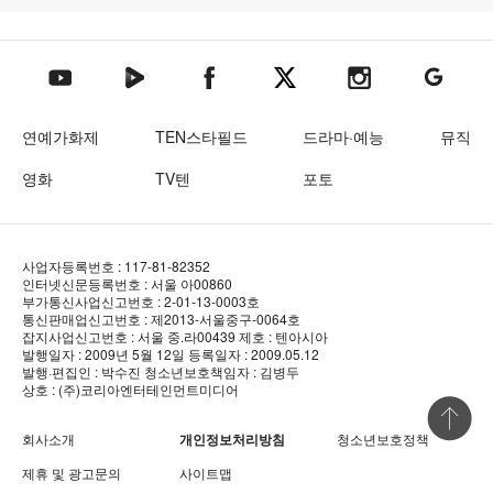
텐아시아 네이버TV
텐아시아 페이스북
텐아시아 엑스
텐아시아 인스타그램
텐아시아
텐아시아 유튜브
연예가화제
TEN스타필드
드라마·예능
뮤직
영화
TV텐
포토
사업자등록번호 : 117-81-82352
인터넷신문등록번호 : 서울 아00860
부가통신사업신고번호 : 2-01-13-0003호
통신판매업신고번호 : 제2013-서울중구-0064호
잡지사업신고번호 : 서울 중.라00439
제호 : 텐아시아
발행일자 : 2009년 5월 12일
등록일자 : 2009.05.12
발행·편집인 : 박수진
청소년보호책임자 : 김병두
상호 : (주)코리아엔터테인먼트미디어
상단 바로
회사소개
개인정보처리방침
청소년보호정책
제휴 및 광고문의
사이트맵