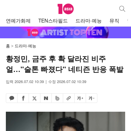
텐아시아
통합검
주
연예가화제
TEN스타필드
드라마·예능
뮤직
메
뉴
홈
드라마·예능
황정민, 금주 후 확 달라진 비주
얼…"술톤 빠졌다" 네티즌 반응 폭발
입력 2026.07.02 10:39
수정 2026.07.02 10:39
페이스북 공유하기
밴드 공유하기
카카오톡 공유하기
엑스 공유하기
URL복사
글자 크게
글자 작게
네이버 공유하기