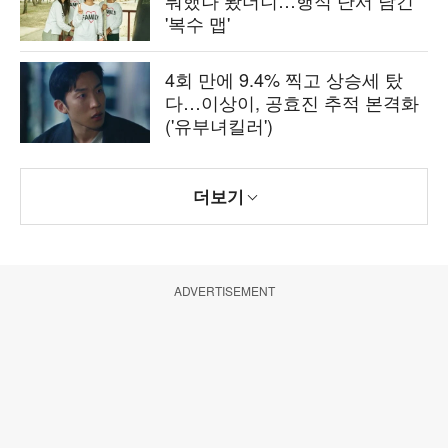
뭐했나 봤더니…행적 단서 담긴
'복수 맵'
4회 만에 9.4% 찍고 상승세 탔
다…이상이, 공효진 추적 본격화
('유부녀킬러')
더보기
ADVERTISEMENT