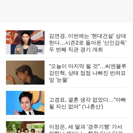
김연경, 이번에는 '현대건설' 상대
한다…시즌2로 돌아온 '신인감독'
두 번째 직관 경기 개최
"오늘이 마지막 될 것"…씨엔블루
강민혁, 상태 점점 나빠진 반려묘
앞 '눈물'
고경표, 결혼 생각 없었다…"아빠
될 자신 없어" ('나혼산')
이정은, 세 딸과 '경주기행' 가서