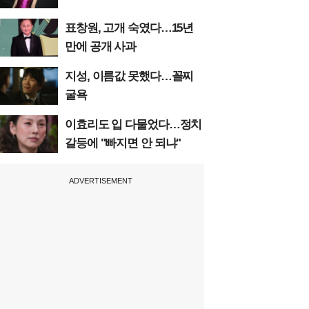
표창원, 고개 숙였다…15년
만에 공개 사과
지성, 이름값 못했다…꼴찌
굴욕
이효리도 입 다물었다…정치
갈등에 "빠지면 안 되냐"
ADVERTISEMENT