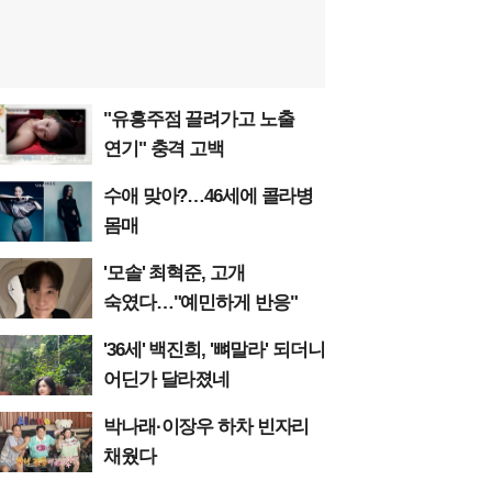
"유흥주점 끌려가고 노출
연기" 충격 고백
수애 맞아?…46세에 콜라병
몸매
'모솔' 최혁준, 고개
숙였다…"예민하게 반응"
'36세' 백진희, '뼈말라' 되더니
어딘가 달라졌네
박나래·이장우 하차 빈자리
채웠다