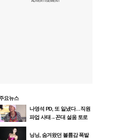
ADVERTISEMENT
주요뉴스
나영석 PD, 또 일냈다…직원
파업 사태→꼰대 설움 토로
닝닝, 숨겨왔던 볼륨감 폭발