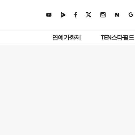
주
연예가화제
TEN스타필드
메
뉴