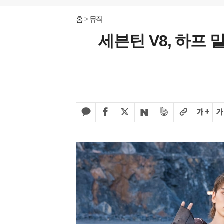
홈
뮤직
세븐틴 V8, 하프