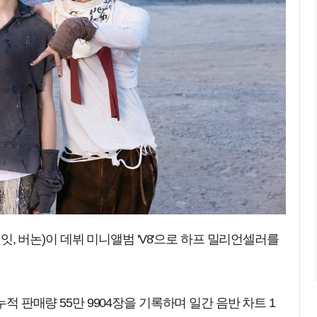
디에잇, 버논)이 데뷔 미니앨범 'V8'으로 하프 밀리언셀러를
누적 판매량 55만 9904장을 기록하며 일간 음반 차트 1