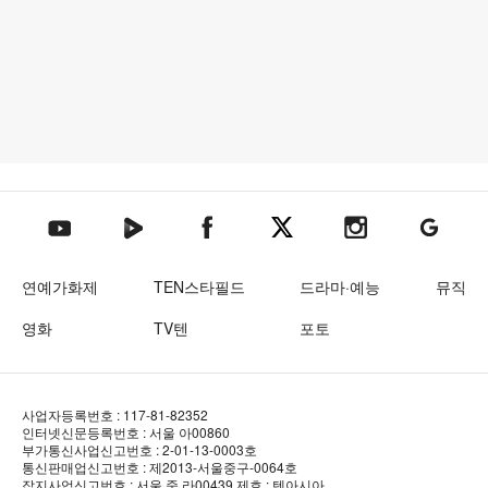
텐아시아 네이버TV
텐아시아 페이스북
텐아시아 엑스
텐아시아 인스타그램
텐아시아
텐아시아 유튜브
연예가화제
TEN스타필드
드라마·예능
뮤직
영화
TV텐
포토
사업자등록번호 : 117-81-82352
인터넷신문등록번호 : 서울 아00860
부가통신사업신고번호 : 2-01-13-0003호
통신판매업신고번호 : 제2013-서울중구-0064호
잡지사업신고번호 : 서울 중.라00439
제호 : 텐아시아