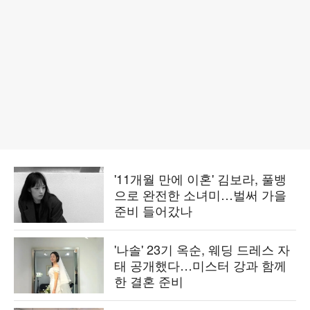
'11개월 만에 이혼' 김보라, 풀뱅
으로 완전한 소녀미…벌써 가을
준비 들어갔나
'나솔' 23기 옥순, 웨딩 드레스 자
태 공개했다…미스터 강과 함께
한 결혼 준비