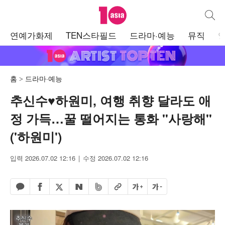
텐아시아
통합검
주
연예가화제
TEN스타필드
드라마·예능
뮤직
메
뉴
홈
드라마·예능
추신수♥하원미, 여행 취향 달라도 애
정 가득…꿀 떨어지는 통화 "사랑해"
('하원미')
입력 2026.07.02 12:16
수정 2026.07.02 12:16
페이스북 공유하기
밴드 공유하기
카카오톡 공유하기
엑스 공유하기
URL복사
글자 크게
글자 작게
네이버 공유하기