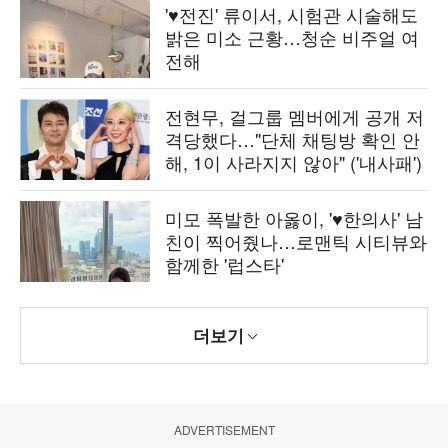
'♥전진' 류이서, 시험관 시술해도
밝은 미소 근황…청순 비주얼 여
전해
전현무, 걸그룹 멤버에게 공개 저
격당했다…"단체 채팅방 확인 안
해, 1이 사라지지 않아" ('내사패')
미모 폭발한 아옳이, '♥한의사' 남
친이 찍어줬나…로맨틱 시티뷰와
함께한 '럽스타'
더보기
ADVERTISEMENT