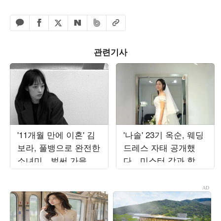
페이스북 공유하기
밴드 공유하기
카카오톡 공유하기
엑스 공유하기
URL복사
네이버 공유하기
관련기사
'11개월 만에 이혼' 김
'나솔' 23기 옥순, 웨딩
보라, 풀뱅으로 완전한
드레스 자태 공개했
소녀미…벌써 가을 준
다…미스터 강과 함께
비 들어갔나
한 결혼 준비