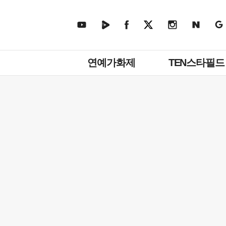
주
연예가화제
TEN스타필드
메
뉴