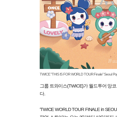
TWICE "THIS IS FOR WORLD TOUR Finale" Seoul Pop-U
그룹 트와이스(TWICE)가 월드투어 앙
다.
'TWICE WORLD TOUR FINALE in 