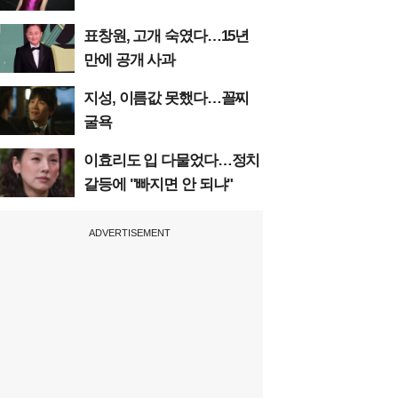
표창원, 고개 숙였다…15년
만에 공개 사과
지성, 이름값 못했다…꼴찌
굴욕
이효리도 입 다물었다…정치
갈등에 "빠지면 안 되냐"
ADVERTISEMENT