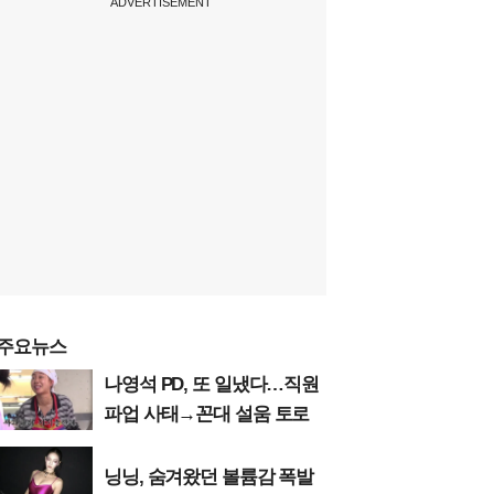
ADVERTISEMENT
주요뉴스
나영석 PD, 또 일냈다…직원
파업 사태→꼰대 설움 토로
닝닝, 숨겨왔던 볼륨감 폭발