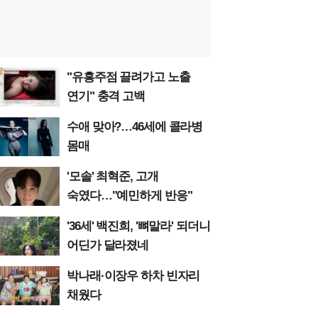
"유흥주점 끌려가고 노출
연기" 충격 고백
수애 맞아?…46세에 콜라병
몸매
'모솔' 최혁준, 고개
숙였다…"예민하게 반응"
'36세' 백진희, '뼈말라' 되더니
어딘가 달라졌네
박나래·이장우 하차 빈자리
채웠다