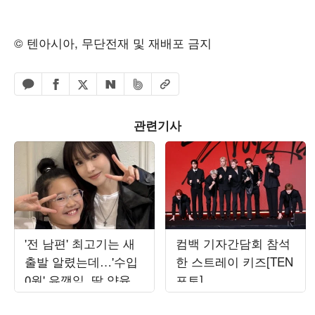
© 텐아시아, 무단전재 및 재배포 금지
페이스북 공유하기
밴드 공유하기
카카오톡 공유하기
엑스 공유하기
URL복사
네이버 공유하기
관련기사
'전 남편' 최고기는 새
컴백 기자간담회 참석
출발 알렸는데…'수입
한 스트레이 키즈[TEN
0원' 유깻잎, 딸 양육비
포토]
위해 '알바생' 됐다