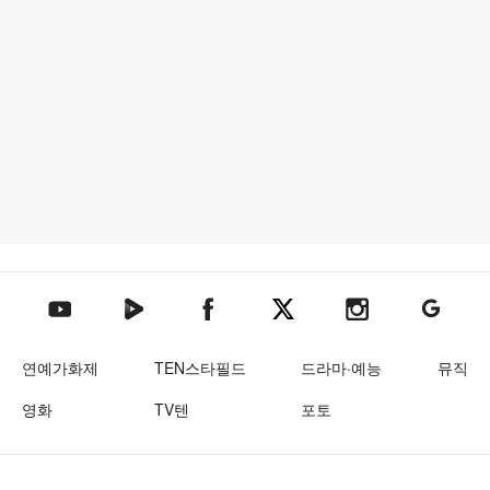
텐아시아 네이버TV
텐아시아 페이스북
텐아시아 엑스
텐아시아 인스타그램
텐아시아
텐아시아 유튜브
연예가화제
TEN스타필드
드라마·예능
뮤직
영화
TV텐
포토