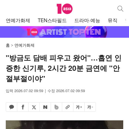
텐아시아
통합검
주
연예가화제
TEN스타필드
드라마·예능
뮤직
메
뉴
홈
연예가화제
"방금도 담배 피우고 왔어"…흡연 인
증한 신기루, 2시간 20분 금연에 "안
절부절이야"
입력 2026.07.02 09:59
수정 2026.07.02 09:59
페이스북 공유하기
밴드 공유하기
카카오톡 공유하기
엑스 공유하기
URL복사
글자 크게
글자 작게
네이버 공유하기