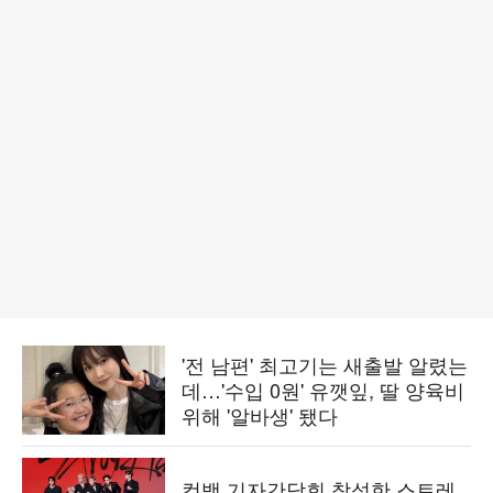
'전 남편' 최고기는 새출발 알렸는
데…'수입 0원' 유깻잎, 딸 양육비
위해 '알바생' 됐다
컴백 기자간담회 참석한 스트레