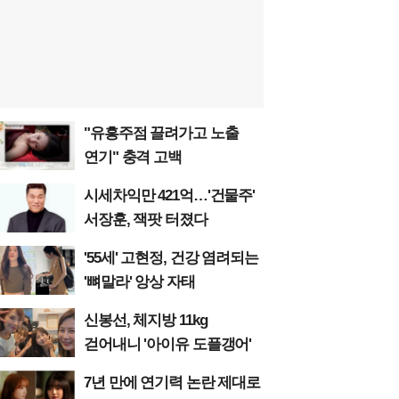
"유흥주점 끌려가고 노출
연기" 충격 고백
시세차익만 421억…'건물주'
서장훈, 잭팟 터졌다
'55세' 고현정, 건강 염려되는
'뼈말라' 앙상 자태
신봉선, 체지방 11kg
걷어내니 '아이유 도플갱어'
7년 만에 연기력 논란 제대로