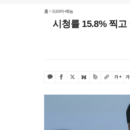
홈
드라마·예능
시청률 15.8% 찍