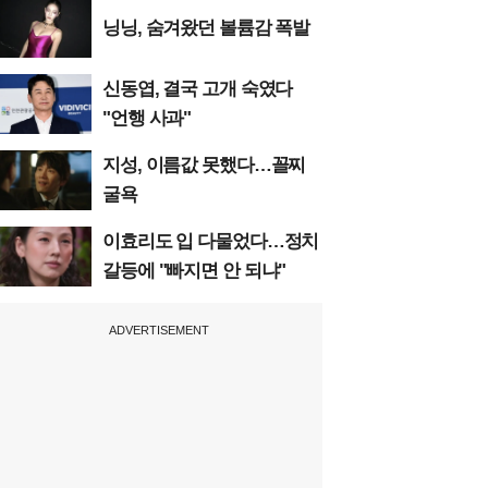
닝닝, 숨겨왔던 볼륨감 폭발
신동엽, 결국 고개 숙였다
"언행 사과"
지성, 이름값 못했다…꼴찌
굴욕
이효리도 입 다물었다…정치
갈등에 "빠지면 안 되냐"
ADVERTISEMENT