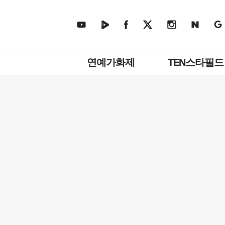
주
연예가화제
TEN스타필드
메
뉴