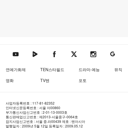
텐아시아 네이버TV
텐아시아 페이스북
텐아시아 엑스
텐아시아 인스타그램
텐아시아
텐아시아 유튜브
연예가화제
TEN스타필드
드라마·예능
뮤직
영화
TV텐
포토
사업자등록번호 : 117-81-82352
인터넷신문등록번호 : 서울 아00860
부가통신사업신고번호 : 2-01-13-0003호
통신판매업신고번호 : 제2013-서울중구-0064호
잡지사업신고번호 : 서울 중.라00439
제호 : 텐아시아
발행일자 : 2009년 5월 12일
등록일자 : 2009.05.12