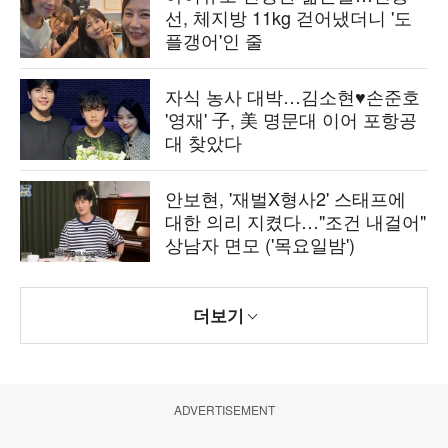
선, 체지방 11kg 걷어냈더니 '도
플갱어'인 줄
자식 농사 대박…김소현♥손준호
'영재' 子, 美 명문대 이어 포항공
대 찾았다
안보현, '재벌X형사2' 스태프에
대한 의리 지켰다…"조건 내걸어"
상남자 면모 ('목요일밤')
더보기
ADVERTISEMENT