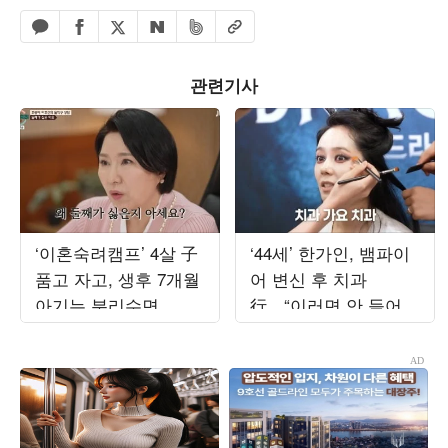
페이스북 공유하기
밴드 공유하기
카카오톡 공유하기
엑스 공유하기
URL복사
네이버 공유하기
관련기사
‘이혼숙려캠프’ 4살 子
‘44세’ 한가인, 뱀파이
품고 자고, 생후 7개월
어 변신 후 치과
아기는 분리수면...이
行…“이러면 안 들어보
호선 “둘째 싫은 이유
내줄 듯” (‘자유부인’)
있다”