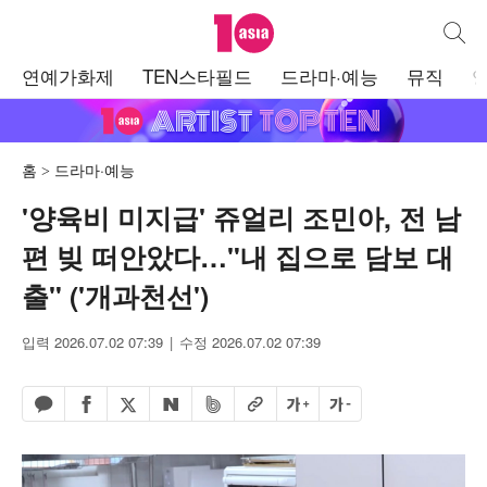
텐아시아
통합검
주
연예가화제
TEN스타필드
드라마·예능
뮤직
메
뉴
홈
드라마·예능
'양육비 미지급' 쥬얼리 조민아, 전 남
편 빚 떠안았다…"내 집으로 담보 대
출" ('개과천선')
입력 2026.07.02 07:39
수정 2026.07.02 07:39
페이스북 공유하기
밴드 공유하기
카카오톡 공유하기
엑스 공유하기
URL복사
글자 크게
글자 작게
네이버 공유하기