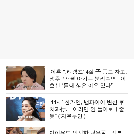
‘이혼숙려캠프’ 4살 子 품고 자고,
생후 7개월 아기는 분리수면...이
호선 “둘째 싫은 이유 있다”
‘44세’ 한가인, 뱀파이어 변신 후
치과行…“이러면 안 들어보내줄
듯” (‘자유부인’)
아이유도 인정한 닮은꼴…신봉