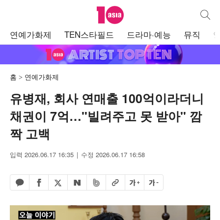
텐아시아
통합검
주
연예가화제
TEN스타필드
드라마·예능
뮤직
메
뉴
홈
연예가화제
유병재, 회사 연매출 100억이라더니
채권이 7억…"빌려주고 못 받아" 깜
짝 고백
입력 2026.06.17 16:35
수정 2026.06.17 16:58
페이스북 공유하기
밴드 공유하기
카카오톡 공유하기
엑스 공유하기
URL복사
글자 크게
글자 작게
네이버 공유하기