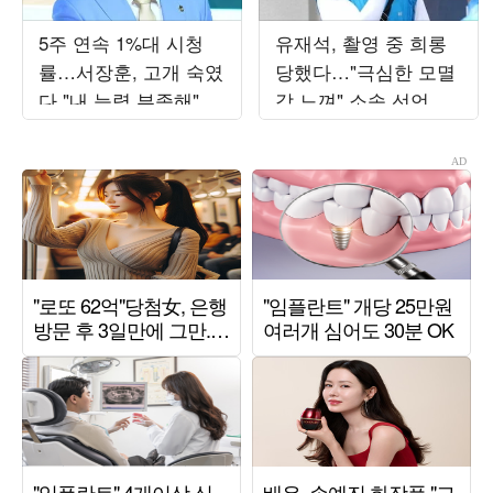
5주 연속 1%대 시청
유재석, 촬영 중 희롱
률…서장훈, 고개 숙였
당했다…"극심한 모멸
다 "내 능력 부족해" 결
감 느껴" 소송 선언
국 자책 ('열혈농구단')
('놀뭐')