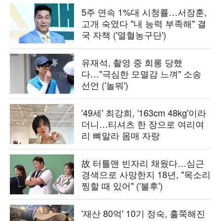
5주 연속 1%대 시청률…서장훈,
고개 숙였다 "내 능력 부족해" 결
국 자책 ('열혈농구단')
유재석, 촬영 중 희롱 당했
다…"극심한 모멸감 느껴" 소송
선언 ('놀뭐')
'49세' 최강희, '163cm 48kg'이라
더니…티셔츠 한 장으로 여리여
리 뼈말라 몸매 자랑
故 터틀맨 빈자리 채웠다…심근
경색으로 사망한지 18년, "목소리
찡할 때 있어" ('불후')
'재산 80억' 10기 정숙, 훌쭉해진