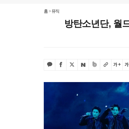
홈
뮤직
방탄소년단, 월