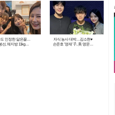
도 인정한 닮은꼴…
자식 농사 대박…김소현♥
선, 체지방 11kg
손준호 '영재' 子, 美 명문대
더니 '도플갱어'인 줄
이어 포항공대 찾았다