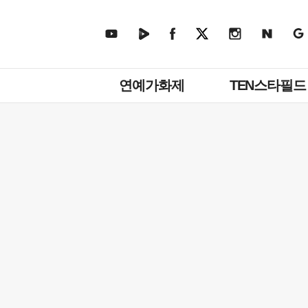
주
연예가화제
TEN스타필드
메
뉴