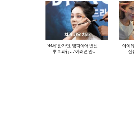
‘44세’ 한가인, 뱀파이어 변신
아이유
후 치과行…“이러면 안
신봉
들어보내줄 듯” (‘자유부인’)
걷어냈