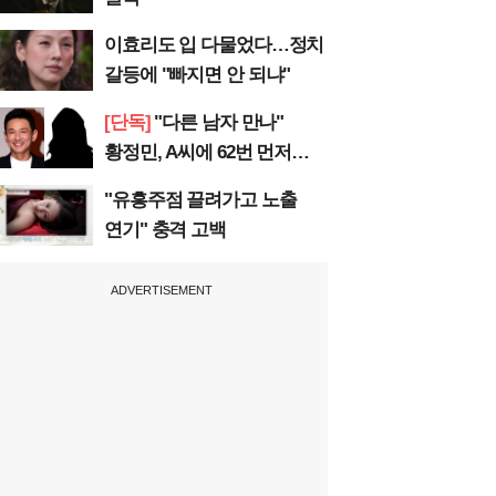
이효리도 입 다물었다…정치
갈등에 "빠지면 안 되냐"
[단독]
"다른 남자 만나"
황정민, A씨에 62번 먼저
전화
"유흥주점 끌려가고 노출
연기" 충격 고백
ADVERTISEMENT