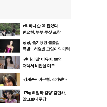
♥티파니 손 꼭 잡았다…
변요한, 부부 투샷 포착
닝닝, 숨겨왔던 볼륨감
폭발…하얼빈 고양이의 매력
'견미리 딸' 이유비, 90억
저택서 비현실 미모
'강재준♥' 이은형, 작가됐다
'17kg 뼈말라 감량' 김민하,
알고보니 주당