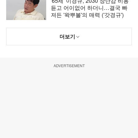
'65세' 이경규, 2030 장난감 비용
듣고 어이없어 하더니…결국 빠
져든 '왁뿌볼'의 매력 ('갓경규')
더보기
ADVERTISEMENT