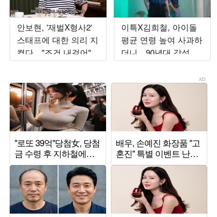
안보현, '재벌X형사2'
이특X김희철, 아이돌
스태프에 대한 의리 지
평균 연령 높여 사과하
켰다…"조건 내걸어"
더니…90년대 감성 재
상남자 면모 ('목요일
해석 ('트기트기 이특')
밤')