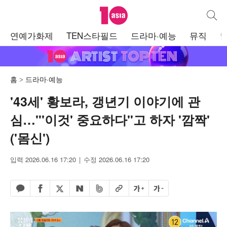
텐아시아
통합검
주
연예가화제
TEN스타필드
드라마·예능
뮤직
메
뉴
홈
드라마·예능
'43세' 황보라, 갱년기 이야기에 관
심…"'이것' 중요하다"고 하자 '깜짝'
('몸신')
입력 2026.06.16 17:20
수정 2026.06.16 17:20
페이스북 공유하기
밴드 공유하기
카카오톡 공유하기
엑스 공유하기
URL복사
글자 크게
글자 작게
네이버 공유하기