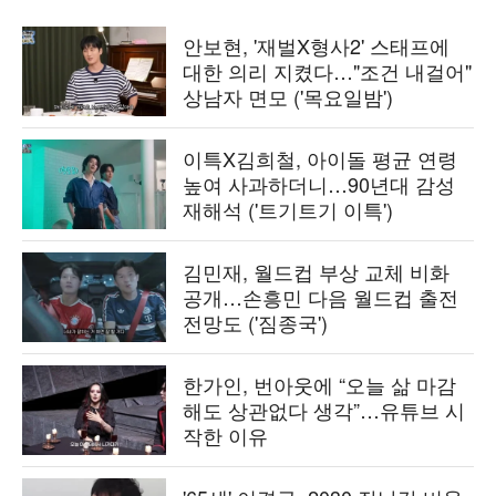
안보현, '재벌X형사2' 스태프에
대한 의리 지켰다…"조건 내걸어"
상남자 면모 ('목요일밤')
이특X김희철, 아이돌 평균 연령
높여 사과하더니…90년대 감성
재해석 ('트기트기 이특')
김민재, 월드컵 부상 교체 비화
공개…손흥민 다음 월드컵 출전
전망도 ('짐종국')
한가인, 번아웃에 “오늘 삶 마감
해도 상관없다 생각”…유튜브 시
작한 이유