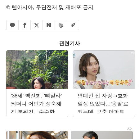
© 텐아시아, 무단전재 및 재배포 금지
페이스북 공유하기
밴드 공유하기
카카오톡 공유하기
엑스 공유하기
URL복사
네이버 공유하기
관련기사
'36세' 백진희, '뼈말라'
연예인 집 자랑→호화
되더니 어딘가 성숙해
일상 없었다…'응팔'로
진 분위기…수수한 일
떴는데, 구축 아파트서
상도 화보 같네
무료 나눔 '최고 7.8%'
('나혼산')[종합]