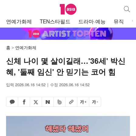
텐아시아
통합검
주
연예가화제
TEN스타필드
드라마·예능
뮤직
메
뉴
홈
연예가화제
신체 나이 몇 살이길래…'36세' 박신
혜, '둘째 임신' 안 믿기는 코어 힘
입력 2026.06.16 14:52
수정 2026.06.16 14:52
페이스북 공유하기
밴드 공유하기
카카오톡 공유하기
엑스 공유하기
URL복사
글자 크게
글자 작게
네이버 공유하기