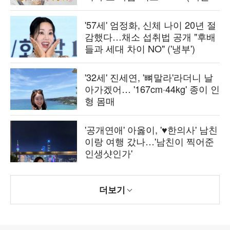
산')[종합]
'57세' 엄정화, 신체 나이 20년 절
감했다…채소 섭취법 공개 "후배
들과 세대 차이 NO" ('냉부')
'32세' 진세연, '뼈말라'라더니 날
아가겠어… '167cm·44kg' 종이 인
형 몸매
'공개연애' 아옳이, '♥한의사' 남친
이랑 여행 갔나…'남친이 찍어준
인생샷인가'
더보기