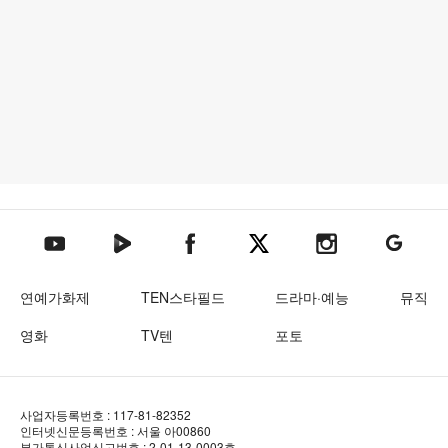
텐아시아 네이버TV
텐아시아 페이스북
텐아시아 엑스
텐아시아 인스타그램
텐아시아
텐아시아 유튜브
연예가화제
TEN스타필드
드라마·예능
뮤직
영화
TV텐
포토
사업자등록번호 : 117-81-82352
인터넷신문등록번호 : 서울 아00860
부가통신사업신고번호 : 2-01-13-0003호