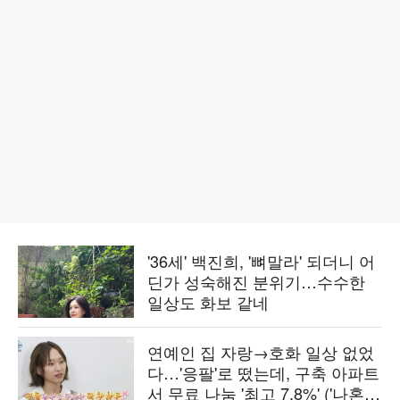
'36세' 백진희, '뼈말라' 되더니 어
딘가 성숙해진 분위기…수수한
일상도 화보 같네
연예인 집 자랑→호화 일상 없었
다…'응팔'로 떴는데, 구축 아파트
서 무료 나눔 '최고 7.8%' ('나혼