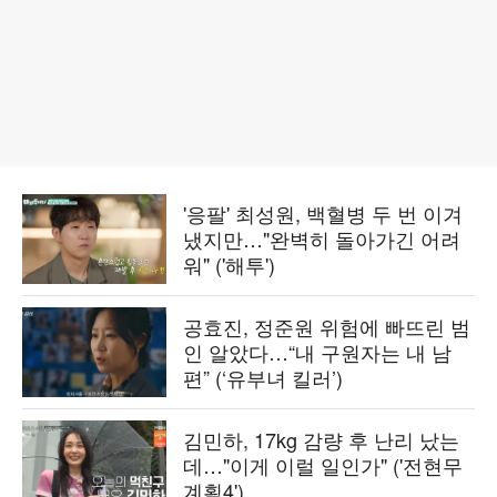
'응팔' 최성원, 백혈병 두 번 이겨
냈지만…"완벽히 돌아가긴 어려
워" ('해투')
공효진, 정준원 위험에 빠뜨린 범
인 알았다…“내 구원자는 내 남
편” (‘유부녀 킬러’)
김민하, 17kg 감량 후 난리 났는
데…"이게 이럴 일인가" ('전현무
계획4')