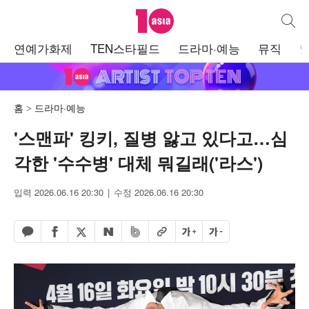
텐아시아
통합검
주
연예가화제
TEN스타필드
드라마·예능
뮤직
메
뉴
홈
드라마·예능
'스맨파' 킹키, 질병 앓고 있다고…심
각한 '수수병' 대체 뭐길래('라스')
입력 2026.06.16 20:30
수정 2026.06.16 20:30
페이스북 공유하기
밴드 공유하기
카카오톡 공유하기
엑스 공유하기
URL복사
글자 크게
글자 작게
네이버 공유하기