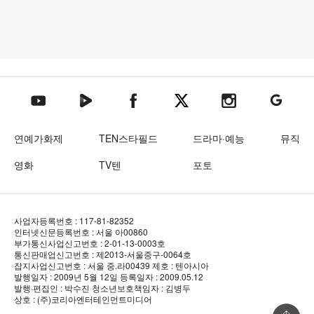
텐아시아 네이버TV
텐아시아 페이스북
텐아시아 엑스
텐아시아 인스타그램
텐아시아
텐아시아 유튜브
연예가화제
TEN스타필드
드라마·예능
뮤직
영화
TV텐
포토
사업자등록번호 : 117-81-82352
인터넷신문등록번호 : 서울 아00860
부가통신사업신고번호 : 2-01-13-0003호
통신판매업신고번호 : 제2013-서울중구-0064호
잡지사업신고번호 : 서울 중.라00439
제호 : 텐아시아
발행일자 : 2009년 5월 12일
등록일자 : 2009.05.12
발행·편집인 : 박수진
청소년보호책임자 : 김병두
상호 : (주)코리아엔터테인먼트미디어
상단 바로