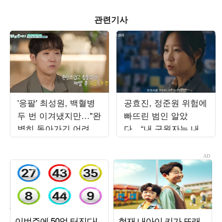
관련기사
'응팔' 최성원, 백혈병
공효진, 정준원 위험에
두 번 이겨냈지만…"완
빠뜨린 범인 알았
벽히 돌아가긴 어려워"
다…“내 구원자는 내
('해투')
남편” (‘유부녀 킬러’)