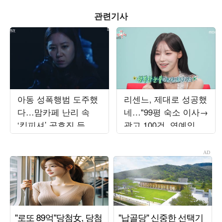
관련기사
아동 성폭행범 도주했
리센느, 제대로 성공했
다…맘카페 난리 속
네…"99평 숙소 이사→
‘킹피셔’ 공효진 등판
광고 100건, 연예인병
(‘유부녀 킬러’)
경계" ('전참시')