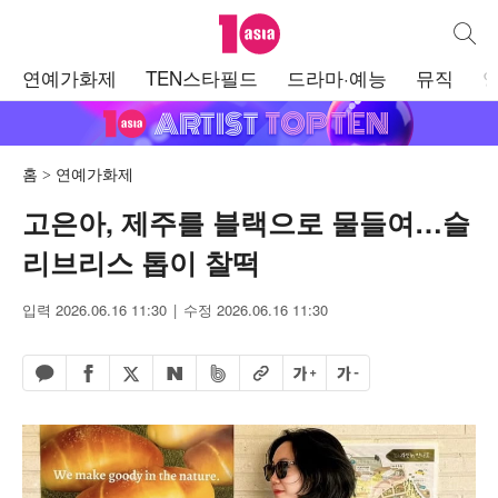
텐아시아
통합검
주
연예가화제
TEN스타필드
드라마·예능
뮤직
메
뉴
홈
연예가화제
고은아, 제주를 블랙으로 물들여…슬
리브리스 톱이 찰떡
입력 2026.06.16 11:30
수정 2026.06.16 11:30
페이스북 공유하기
밴드 공유하기
카카오톡 공유하기
엑스 공유하기
URL복사
글자 크게
글자 작게
네이버 공유하기