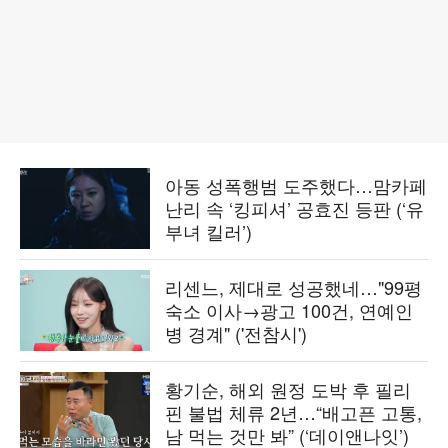
아동 성폭행범 도주했다…맘카페
난리 속 ‘킹피셔’ 공효진 등판 (‘유
부녀 킬러’)
리센느, 제대로 성공했네…"99평
숙소 이사→광고 100건, 연예인
병 경계" ('전참시')
황기순, 해외 원정 도박 후 필리
핀 불법 체류 2년…“배고픈 고통,
남 먹는 것만 봐” (‘데이앤나잇’)