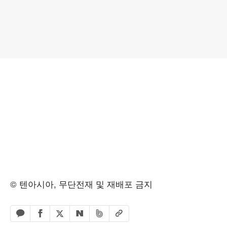
© 텐아시아, 무단전재 및 재배포 금지
페이스북 공유하기
밴드 공유하기
카카오톡 공유하기
엑스 공유하기
URL복사
네이버 공유하기