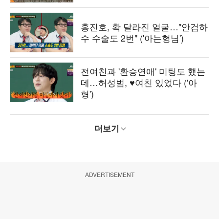
홍진호, 확 달라진 얼굴…"안검하
수 수술도 2번" ('아는형님')
전여친과 '환승연애' 미팅도 했는
데…허성범, ♥여친 있었다 ('아
형')
더보기
ADVERTISEMENT