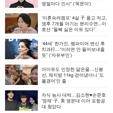
명절마다 인사" ('옥문아')
‘이혼숙려캠프’ 4살 子 품고 자고,
생후 7개월 아기는 분리수면...이
호선 “둘째 싫은 이유 있다”
‘44세’ 한가인, 뱀파이어 변신 후
치과行…“이러면 안 들어보내줄
듯” (‘자유부인’)
아이유도 인정한 닮은꼴…신봉
선, 체지방 11kg 걷어냈더니 '도
플갱어'인 줄
자식 농사 대박…김소현♥손준호
'영재' 子, 美 명문대 이어 포항공
대 찾았다