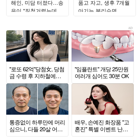
해인, 미담 터졌다…송
품고 자고, 생후 7개월
은이 "질척거렸는데 명
아기는 분리수면...이
절마다 인사" ('옥문아')
호선 “둘째 싫은 이유
있다”