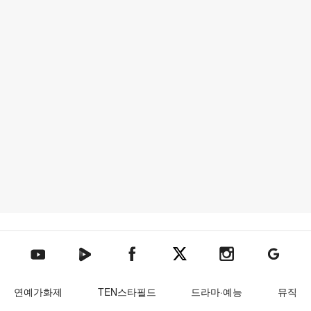
텐아시아 네이버TV
텐아시아 페이스북
텐아시아 엑스
텐아시아 인스타그램
텐아시아
텐아시아 유튜브
연예가화제
TEN스타필드
드라마·예능
뮤직