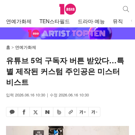
텐아시아
통합검
주
연예가화제
TEN스타필드
드라마·예능
뮤직
메
뉴
홈
연예가화제
유튜브 5억 구독자 버튼 받았다…특
별 제작된 커스텀 주인공은 미스터
비스트
입력 2026.06.16 10:30
수정 2026.06.16 10:30
페이스북 공유하기
밴드 공유하기
카카오톡 공유하기
엑스 공유하기
URL복사
글자 크게
글자 작게
네이버 공유하기