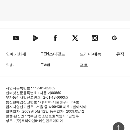
텐아시아 네이버TV
텐아시아 페이스북
텐아시아 엑스
텐아시아 인스타그램
텐아시아
텐아시아 유튜브
연예가화제
TEN스타필드
드라마·예능
뮤직
영화
TV텐
포토
사업자등록번호 : 117-81-82352
인터넷신문등록번호 : 서울 아00860
부가통신사업신고번호 : 2-01-13-0003호
통신판매업신고번호 : 제2013-서울중구-0064호
잡지사업신고번호 : 서울 중.라00439
제호 : 텐아시아
발행일자 : 2009년 5월 12일
등록일자 : 2009.05.12
발행·편집인 : 박수진
청소년보호책임자 : 김병두
상호 : (주)코리아엔터테인먼트미디어
상단 바로