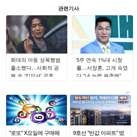
관련기사
희대의 아동 성폭행범
5주 연속 1%대 시청
출소했다…사회적 공
률…서장훈, 고개 숙였
분 속 '킹피셔' 공효진
다 "내 능력 부족해" 결
등판 ('유부녀킬러')
국 자책 ('열혈농구단')