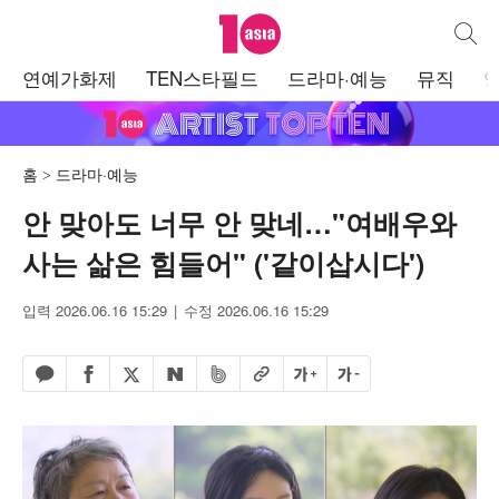
텐아시아
통합검
주
연예가화제
TEN스타필드
드라마·예능
뮤직
메
뉴
홈
드라마·예능
안 맞아도 너무 안 맞네…"여배우와
사는 삶은 힘들어" ('같이삽시다')
입력 2026.06.16 15:29
수정 2026.06.16 15:29
페이스북 공유하기
밴드 공유하기
카카오톡 공유하기
엑스 공유하기
URL복사
글자 크게
글자 작게
네이버 공유하기