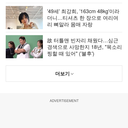
'49세' 최강희, '163cm 48kg'이라
더니…티셔츠 한 장으로 여리여
리 뼈말라 몸매 자랑
故 터틀맨 빈자리 채웠다…심근
경색으로 사망한지 18년, "목소리
찡할 때 있어" ('불후')
더보기
ADVERTISEMENT