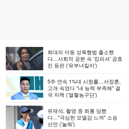
희대의 아동 성폭행범 출소했
다…사회적 공분 속 '킹피셔' 공효
진 등판 ('유부녀킬러')
5주 연속 1%대 시청률…서장훈,
고개 숙였다 "내 능력 부족해" 결
국 자책 ('열혈농구단')
유재석, 촬영 중 희롱 당했
다…"극심한 모멸감 느껴" 소송
선언 ('놀뭐')