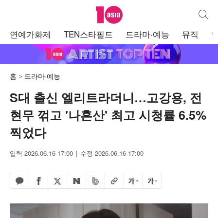
텐아시아
통합검
주
연예가화제
TEN스타필드
드라마·예능
뮤직
메
뉴
홈
드라마·예능
S대 출신 엘리트라더니…고강용, 전
현무 꺾고 '나혼산' 최고 시청률 6.5%
찍었다
입력 2026.06.16 17:00
수정 2026.06.16 17:00
페이스북 공유하기
밴드 공유하기
카카오톡 공유하기
엑스 공유하기
URL복사
글자 크게
글자 작게
네이버 공유하기