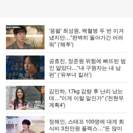
'응팔' 최성원, 백혈병 두 번 이겨
냈지만…"완벽히 돌아가긴 어려
워" ('해투')
공효진, 정준원 위험에 빠뜨린 범
인 알았다…“내 구원자는 내 남
편” (‘유부녀 킬러’)
김민하, 17kg 감량 후 난리 났는
데…"이게 이럴 일인가" ('전현무
계획4')
정해인, 스태프 100명에 대게 회
식비 3천만원 플렉스…“돈 많이