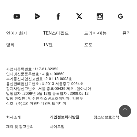
텐아시아 네이버TV
텐아시아 페이스북
텐아시아 엑스
텐아시아 인스타그램
텐아시아
텐아시아 유튜브
연예가화제
TEN스타필드
드라마·예능
뮤직
영화
TV텐
포토
사업자등록번호 : 117-81-82352
인터넷신문등록번호 : 서울 아00860
부가통신사업신고번호 : 2-01-13-0003호
통신판매업신고번호 : 제2013-서울중구-0064호
잡지사업신고번호 : 서울 중.라00439
제호 : 텐아시아
발행일자 : 2009년 5월 12일
등록일자 : 2009.05.12
발행·편집인 : 박수진
청소년보호책임자 : 김병두
상호 : (주)코리아엔터테인먼트미디어
상단 바로
회사소개
개인정보처리방침
청소년보호정책
제휴 및 광고문의
사이트맵