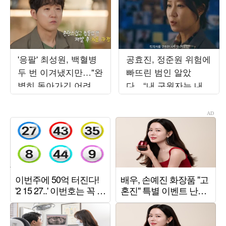
'응팔' 최성원, 백혈병
공효진, 정준원 위험에
두 번 이겨냈지만…"완
빠뜨린 범인 알았
벽히 돌아가긴 어려워"
다…“내 구원자는 내
('해투')
남편” (‘유부녀 킬러’)