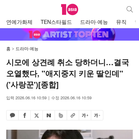
텐아시아
통합검
주
연예가화제
TEN스타필드
드라마·예능
뮤직
메
뉴
홈
드라마·예능
시모에 상견례 취소 당하더니…결국
오열했다, "애지중지 키운 딸인데"
('사랑꾼')[종합]
입력 2026.06.16 10:59
수정 2026.06.16 10:59
페이스북 공유하기
밴드 공유하기
카카오톡 공유하기
엑스 공유하기
URL복사
글자 크게
글자 작게
네이버 공유하기