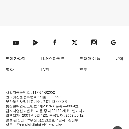
텐아시아 네이버TV
텐아시아 페이스북
텐아시아 엑스
텐아시아 인스타그램
텐아시아
텐아시아 유튜브
연예가화제
TEN스타필드
드라마·예능
뮤직
영화
TV텐
포토
사업자등록번호 : 117-81-82352
인터넷신문등록번호 : 서울 아00860
부가통신사업신고번호 : 2-01-13-0003호
통신판매업신고번호 : 제2013-서울중구-0064호
잡지사업신고번호 : 서울 중.라00439
제호 : 텐아시아
발행일자 : 2009년 5월 12일
등록일자 : 2009.05.12
발행·편집인 : 박수진
청소년보호책임자 : 김병두
상호 : (주)코리아엔터테인먼트미디어
상단 바로