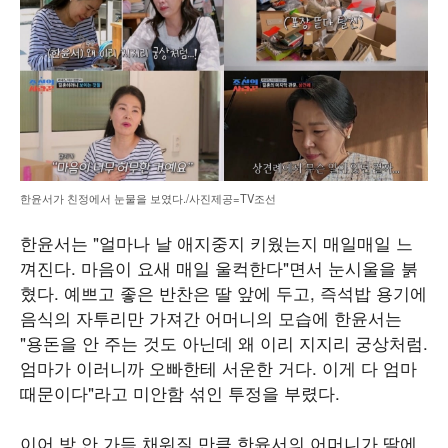
한윤서가 친정에서 눈물을 보였다./사진제공=TV조선
한윤서는 "얼마나 날 애지중지 키웠는지 매일매일 느
껴진다. 마음이 요새 매일 울컥한다"면서 눈시울을 붉
혔다. 예쁘고 좋은 반찬은 딸 앞에 두고, 즉석밥 용기에
음식의 자투리만 가져간 어머니의 모습에 한윤서는
"용돈을 안 주는 것도 아닌데 왜 이리 지지리 궁상처럼.
엄마가 이러니까 오빠한테 서운한 거다. 이게 다 엄마
때문이다"라고 미안함 섞인 투정을 부렸다.
이어 방 안 가득 채워질 만큼 한윤서의 어머니가 딸에