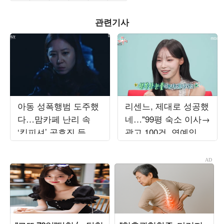
관련기사
아동 성폭행범 도주했
리센느, 제대로 성공했
다…맘카페 난리 속
네…"99평 숙소 이사→
‘킹피셔’ 공효진 등판
광고 100건, 연예인병
(‘유부녀 킬러’)
경계" ('전참시')