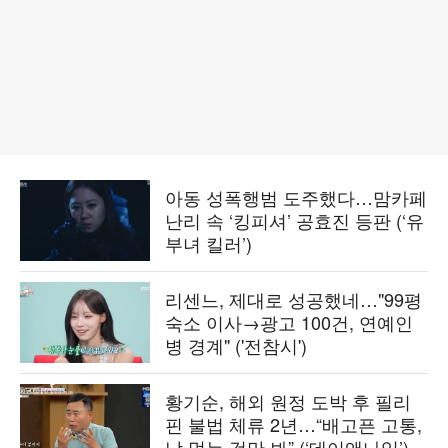
아동 성폭행범 도주했다…맘카페
난리 속 ‘킹피셔’ 공효진 등판 (‘유
부녀 킬러’)
리센느, 제대로 성공했네…"99평
숙소 이사→광고 100건, 연예인
병 경계" ('전참시')
황기순, 해외 원정 도박 후 필리
핀 불법 체류 2년…“배고픈 고통,
남 먹는 것만 봐” (‘데이앤나잇’)