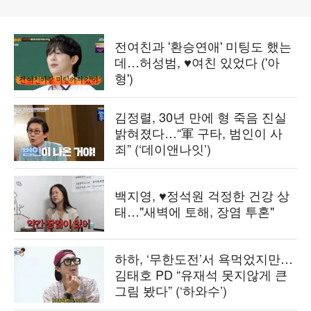
전여친과 '환승연애' 미팅도 했는
데…허성범, ♥여친 있었다 ('아
형')
김정렬, 30년 만에 형 죽음 진실
밝혀졌다…“軍 구타, 범인이 사
죄” (‘데이앤나잇’)
백지영, ♥정석원 걱정한 건강 상
태…"새벽에 토해, 장염 투혼"
하하, ‘무한도전’서 욕먹었지만…
김태호 PD “유재석 못지않게 큰
그림 봤다” (‘하와수’)