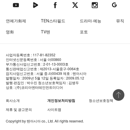
텐아시아 네이버TV
텐아시아 페이스북
텐아시아 엑스
텐아시아 인스타그램
텐아시아
텐아시아 유튜브
연예가화제
TEN스타필드
드라마·예능
뮤직
영화
TV텐
포토
사업자등록번호 : 117-81-82352
인터넷신문등록번호 : 서울 아00860
부가통신사업신고번호 : 2-01-13-0003호
통신판매업신고번호 : 제2013-서울중구-0064호
잡지사업신고번호 : 서울 중.라00439
제호 : 텐아시아
발행일자 : 2009년 5월 12일
등록일자 : 2009.05.12
발행·편집인 : 박수진
청소년보호책임자 : 김병두
상호 : (주)코리아엔터테인먼트미디어
상단 바로
회사소개
개인정보처리방침
청소년보호정책
제휴 및 광고문의
사이트맵
Copyright by
텐아시아
co., Ltd. All rights reserved.