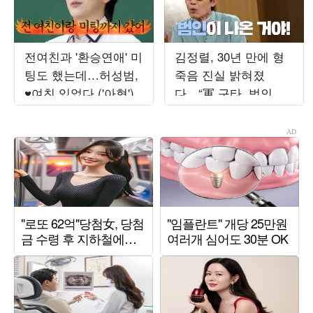
전여친과 '환승연애' 미
김정렬, 30년 만에 형
팅도 했는데…허성범,
죽음 진실 밝혀졌
♥여친 있었다 ('아형')
다…“軍 구타, 범인이
사죄” (‘데이앤나잇’)