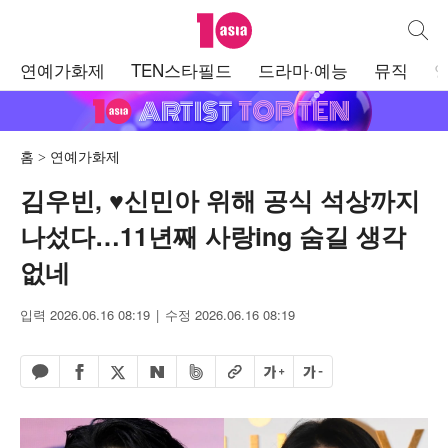
텐아시아
통합검
주
연예가화제
TEN스타필드
드라마·예능
뮤직
메
뉴
홈
연예가화제
김우빈, ♥신민아 위해 공식 석상까지
나섰다…11년째 사랑ing 숨길 생각
없네
입력 2026.06.16 08:19
수정 2026.06.16 08:19
페이스북 공유하기
밴드 공유하기
카카오톡 공유하기
엑스 공유하기
URL복사
글자 크게
글자 작게
네이버 공유하기