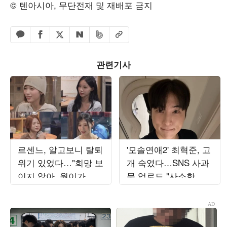
© 텐아시아, 무단전재 및 재배포 금지
페이스북 공유하기
밴드 공유하기
카카오톡 공유하기
엑스 공유하기
URL복사
네이버 공유하기
관련기사
르센느, 알고보니 탈퇴
'모솔연애2' 최혁준, 고
위기 있었다…"희망 보
개 숙였다…SNS 사과
이지 않아, 원이가 부
문 업로드 "사소한 일
모님 설득" ('전참시')
에도 예민하게 반응해"