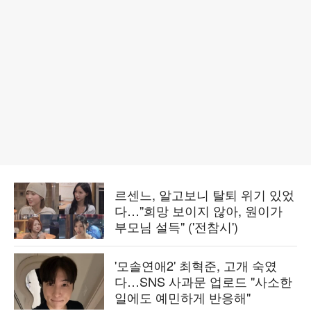
르센느, 알고보니 탈퇴 위기 있었
다…"희망 보이지 않아, 원이가
부모님 설득" ('전참시')
'모솔연애2' 최혁준, 고개 숙였
다…SNS 사과문 업로드 "사소한
일에도 예민하게 반응해"