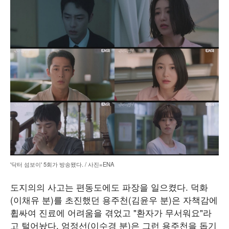
'닥터 섬보이' 5회가 방송됐다. / 사진=ENA
도지의의 사고는 편동도에도 파장을 일으켰다. 덕화
(이채유 분)를 초진했던 용주천(김윤우 분)은 자책감에
휩싸여 진료에 어려움을 겪었고 "환자가 무서워요"라
고 털어놨다. 엄정선(이수경 분)은 그런 용주천을 돕기