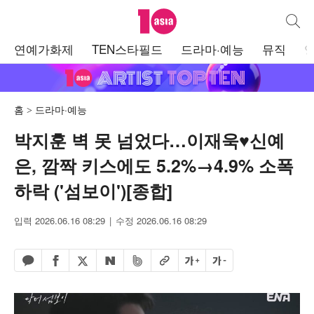
텐아시아
통합검
주
연예가화제
TEN스타필드
드라마·예능
뮤직
메
뉴
홈
드라마·예능
박지훈 벽 못 넘었다…이재욱♥신예
은, 깜짝 키스에도 5.2%→4.9% 소폭
하락 ('섬보이')[종합]
입력 2026.06.16 08:29
수정 2026.06.16 08:29
페이스북 공유하기
밴드 공유하기
카카오톡 공유하기
엑스 공유하기
URL복사
글자 크게
글자 작게
네이버 공유하기