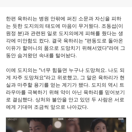
한편 육하리는 병원 안팎에 퍼진 소문과 자신을 피하
는 듯한 도지의의 태도에 마음이 무거웠다. 조동섭(이
원정 분)과 관련된 일로 도지의에게 피해를 줬다는 생
각에 미안함도 컸다. 결국 육하리는 "편동도로 돌아온
이유가 할머니의 품으로 도망치기 위해서였다"라며 그
동안 숨겨왔던 속내를 털어놨다.
이에 도지의는 "너무 힘들면 누구나 도망쳐요. 나도 되
게 자주 도망쳐요"라고 위로했고, 그 말은 육하리가 현
실과 마주할 용기를 얻는 계기가 됐다. 도지의 역시 트
라우마를 극복하기 위해 약이 아닌 육하리를 믿어보기
로 결심했다. 상처와 불안을 안고 있던 두 사람은 서로
에게 기대며 조금씩 앞으로 나아갔다.