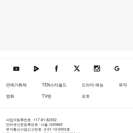
텐아시아 네이버TV
텐아시아 페이스북
텐아시아 엑스
텐아시아 인스타그램
텐아시아
텐아시아 유튜브
연예가화제
TEN스타필드
드라마·예능
뮤직
영화
TV텐
포토
사업자등록번호 : 117-81-82352
인터넷신문등록번호 : 서울 아00860
부가통신사업신고번호 : 2-01-13-0003호