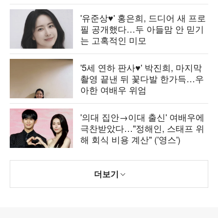
'유준상♥' 홍은희, 드디어 새 프로
필 공개했다…두 아들맘 안 믿기
는 고혹적인 미모
'5세 연하 판사♥' 박진희, 마지막
촬영 끝낸 뒤 꽃다발 한가득…우
아한 여배우 위엄
'의대 집안→이대 출신' 여배우에
극찬받았다…"정해인, 스태프 위
해 회식 비용 계산" ('영스')
더보기