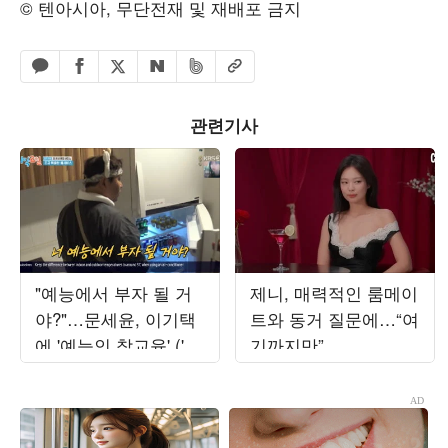
© 텐아시아, 무단전재 및 재배포 금지
페이스북 공유하기
밴드 공유하기
카카오톡 공유하기
엑스 공유하기
URL복사
네이버 공유하기
관련기사
"예능에서 부자 될 거
제니, 매력적인 룸메이
야?"…문세윤, 이기택
트와 동거 질문에…“여
에 '예능인 참교육' ('1
기까지만”
박 2일')