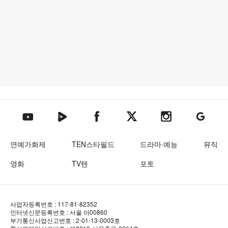
텐아시아 네이버TV
텐아시아 페이스북
텐아시아 엑스
텐아시아 인스타그램
텐아시아
텐아시아 유튜브
연예가화제
TEN스타필드
드라마·예능
뮤직
영화
TV텐
포토
사업자등록번호 : 117-81-82352
인터넷신문등록번호 : 서울 아00860
부가통신사업신고번호 : 2-01-13-0003호