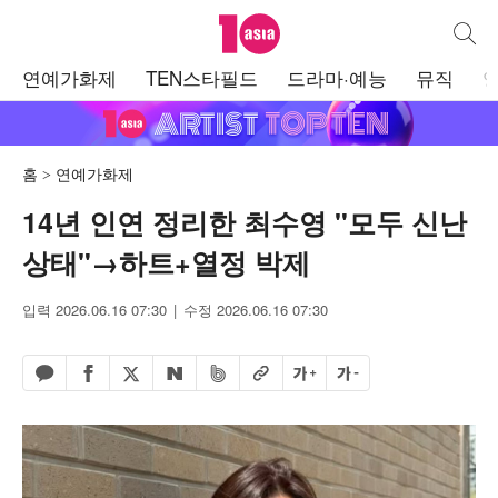
텐아시아
통합검
주
연예가화제
TEN스타필드
드라마·예능
뮤직
메
뉴
홈
연예가화제
14년 인연 정리한 최수영 "모두 신난
상태"→하트+열정 박제
입력 2026.06.16 07:30
수정 2026.06.16 07:30
페이스북 공유하기
밴드 공유하기
카카오톡 공유하기
엑스 공유하기
URL복사
글자 크게
글자 작게
네이버 공유하기