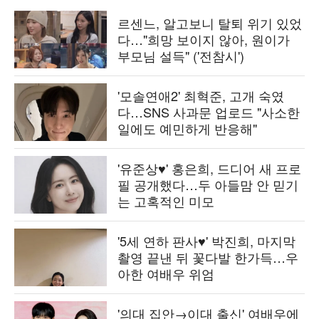
르센느, 알고보니 탈퇴 위기 있었
다…"희망 보이지 않아, 원이가
부모님 설득" ('전참시')
'모솔연애2' 최혁준, 고개 숙였
다…SNS 사과문 업로드 "사소한
일에도 예민하게 반응해"
'유준상♥' 홍은희, 드디어 새 프로
필 공개했다…두 아들맘 안 믿기
는 고혹적인 미모
'5세 연하 판사♥' 박진희, 마지막
촬영 끝낸 뒤 꽃다발 한가득…우
아한 여배우 위엄
'의대 집안→이대 출신' 여배우에