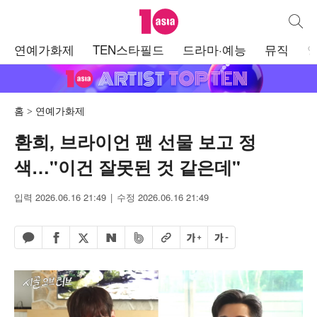
텐아시아
통합검
주
연예가화제
TEN스타필드
드라마·예능
뮤직
메
뉴
홈
연예가화제
환희, 브라이언 팬 선물 보고 정
색…"이건 잘못된 것 같은데"
입력 2026.06.16 21:49
수정 2026.06.16 21:49
페이스북 공유하기
밴드 공유하기
카카오톡 공유하기
엑스 공유하기
URL복사
글자 크게
글자 작게
네이버 공유하기