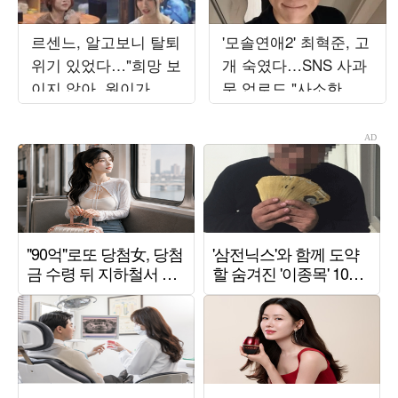
르센느, 알고보니 탈퇴
'모솔연애2' 최혁준, 고
위기 있었다…"희망 보
개 숙였다…SNS 사과
이지 않아, 원이가 부
문 업로드 "사소한 일
모님 설득" ('전참시')
에도 예민하게 반응해"