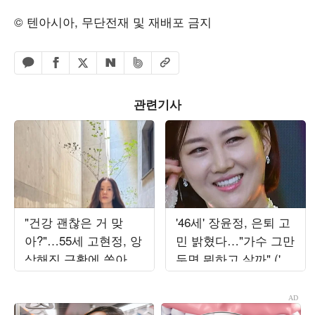
© 텐아시아, 무단전재 및 재배포 금지
페이스북 공유하기
밴드 공유하기
카카오톡 공유하기
엑스 공유하기
URL복사
네이버 공유하기
관련기사
"건강 괜찮은 거 맞
'46세' 장윤정, 은퇴 고
아?"…55세 고현정, 앙
민 밝혔다…"가수 그만
상해진 근황에 쏟아진
두면 뭐하고 살까" ('장
우려
공장장윤정')