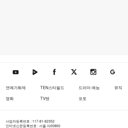
텐아시아 네이버TV
텐아시아 페이스북
텐아시아 엑스
텐아시아 인스타그램
텐아시아
텐아시아 유튜브
연예가화제
TEN스타필드
드라마·예능
뮤직
영화
TV텐
포토
사업자등록번호 : 117-81-82352
인터넷신문등록번호 : 서울 아00860