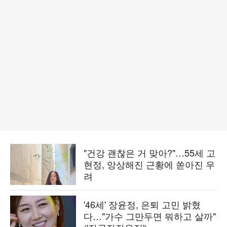
"건강 괜찮은 거 맞아?"…55세 고
현정, 앙상해진 근황에 쏟아진 우
려
'46세' 장윤정, 은퇴 고민 밝혔
다…"가수 그만두면 뭐하고 살까"