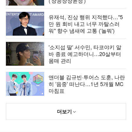
('장공장장윤정')
유재석, 진상 행위 지적했다…"5
만 원 회비 내고 너무 까탈스러
워" 향수 냄새에 고통 ('놀뭐')
'소지섭 딸' 서수민, 타코야키 알
바 종료 예고하더니…20살부터
몸매 관리
앤더블 김규빈·투어스 도훈, 나란
히 '음중' 떠난다…1년 5개월 MC
마침표
더보기