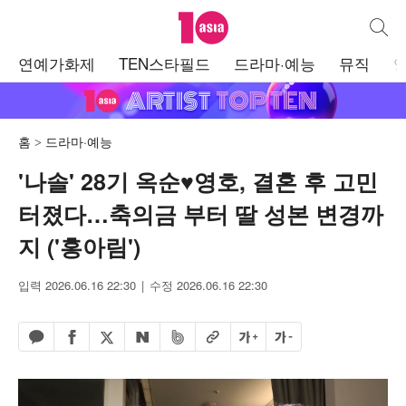
텐아시아
통합검
주
연예가화제
TEN스타필드
드라마·예능
뮤직
메
뉴
홈
드라마·예능
'나솔' 28기 옥순♥영호, 결혼 후 고민
터졌다…축의금 부터 딸 성본 변경까
지 ('홍아림')
입력 2026.06.16 22:30
수정 2026.06.16 22:30
페이스북 공유하기
밴드 공유하기
카카오톡 공유하기
엑스 공유하기
URL복사
글자 크게
글자 작게
네이버 공유하기