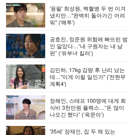
'응팔' 최성원, 백혈병 두 번 이겨
냈지만…"완벽히 돌아가긴 어려
워" ('해투')
공효진, 정준원 위험에 빠뜨린 범
인 알았다…“내 구원자는 내 남
편” (‘유부녀 킬러’)
김민하, 17kg 감량 후 난리 났는
데…"이게 이럴 일인가" ('전현무
계획4')
정해인, 스태프 100명에 대게 회
식비 3천만원 플렉스…“돈 많이
나오긴 했다” (‘옥문아’)
'35세' 장재인, 집 두 채 있는