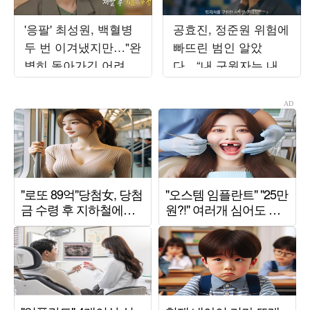
'응팔' 최성원, 백혈병
공효진, 정준원 위험에
두 번 이겨냈지만…"완
빠뜨린 범인 알았
벽히 돌아가긴 어려워"
다…“내 구원자는 내
('해투')
남편” (‘유부녀 킬러’)