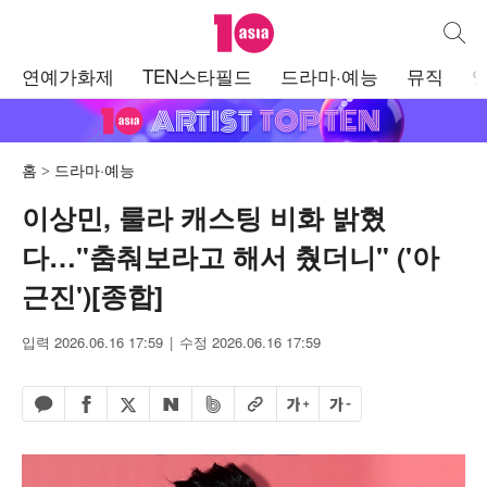
텐아시아
통합검
주
연예가화제
TEN스타필드
드라마·예능
뮤직
메
뉴
홈
드라마·예능
이상민, 룰라 캐스팅 비화 밝혔
다…"춤춰보라고 해서 췄더니" ('아
근진')[종합]
입력 2026.06.16 17:59
수정 2026.06.16 17:59
페이스북 공유하기
밴드 공유하기
카카오톡 공유하기
엑스 공유하기
URL복사
글자 크게
글자 작게
네이버 공유하기