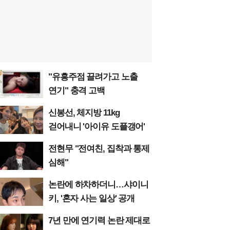
"유흥주점 끌려가고 노출
연기" 충격 고백
신봉선, 체지방 11kg
걷어내니 '아이유 도플갱어'
전현무 "전여친, 집착과 통제
심해"
논란에 하차하더니…샤이니
키, '혼자 사는 일상' 공개
7년 만에 연기력 논란 제대로