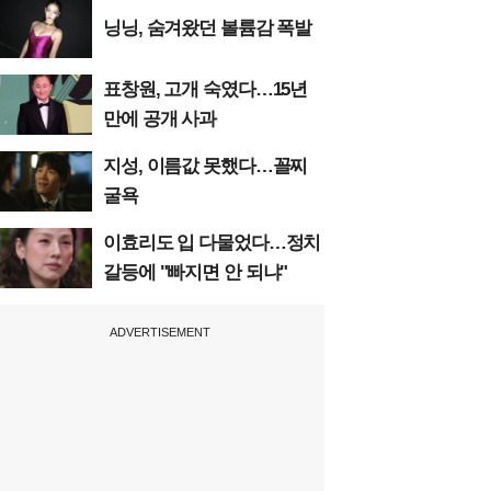
닝닝, 숨겨왔던 볼륨감 폭발
표창원, 고개 숙였다…15년
만에 공개 사과
지성, 이름값 못했다…꼴찌
굴욕
이효리도 입 다물었다…정치
갈등에 "빠지면 안 되냐"
ADVERTISEMENT