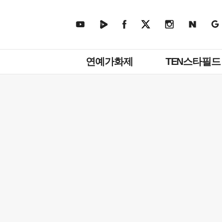
주
연예가화제
TEN스타필드
메
뉴