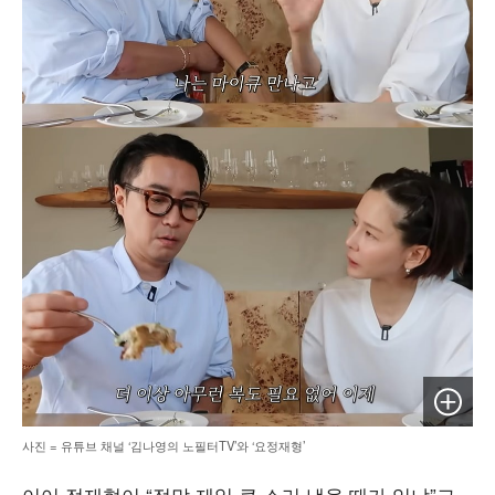
이미지 
사진 = 유튜브 채널 ‘김나영의 노필터TV’와 ‘요정재형’
이어 정재형이 “정말 제일 큰 소리 냈을 때가 있냐”고