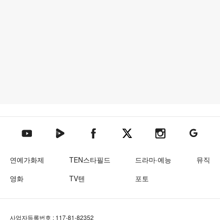
텐아시아 네이버TV
텐아시아 페이스북
텐아시아 엑스
텐아시아 인스타그램
텐아시아
텐아시아 유튜브
연예가화제
TEN스타필드
드라마·예능
뮤직
영화
TV텐
포토
사업자등록번호 : 117-81-82352