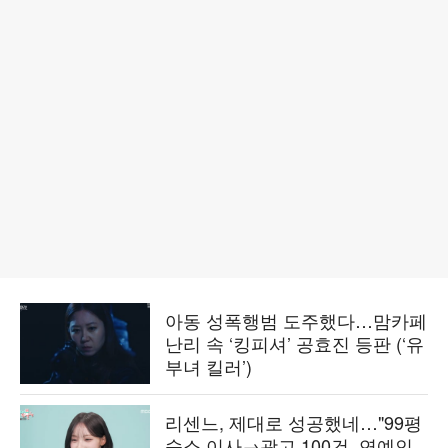
아동 성폭행범 도주했다…맘카페
난리 속 ‘킹피셔’ 공효진 등판 (‘유
부녀 킬러’)
리센느, 제대로 성공했네…"99평
숙소 이사→광고 100건, 연예인