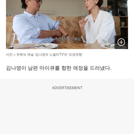
이미지 
사진 = 유튜브 채널 ‘김나영의 노필터TV’와 ‘요정재형’
김나영이 남편 마이큐를 향한 애정을 드러냈다.
ADVERTISEMENT