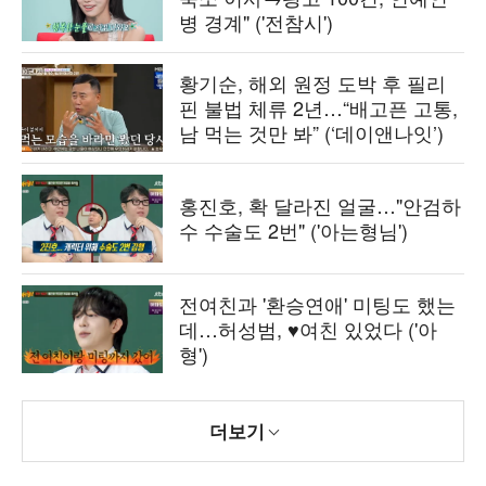
병 경계" ('전참시')
황기순, 해외 원정 도박 후 필리
핀 불법 체류 2년…“배고픈 고통,
남 먹는 것만 봐” (‘데이앤나잇’)
홍진호, 확 달라진 얼굴…"안검하
수 수술도 2번" ('아는형님')
전여친과 '환승연애' 미팅도 했는
데…허성범, ♥여친 있었다 ('아
형')
더보기