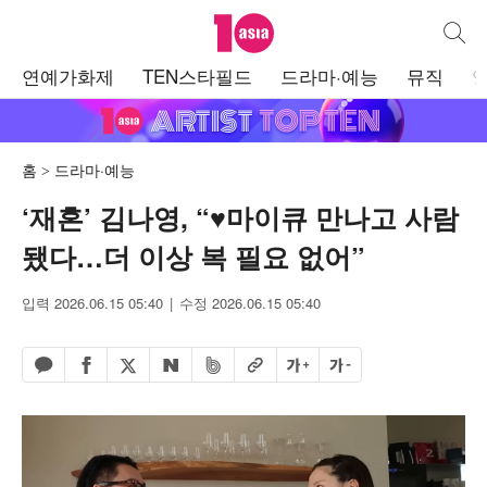
텐아시아
통합검
주
연예가화제
TEN스타필드
드라마·예능
뮤직
메
뉴
홈
드라마·예능
‘재혼’ 김나영, “♥마이큐 만나고 사람
됐다…더 이상 복 필요 없어”
입력 2026.06.15 05:40
수정 2026.06.15 05:40
페이스북 공유하기
밴드 공유하기
카카오톡 공유하기
엑스 공유하기
URL복사
글자 크게
글자 작게
네이버 공유하기