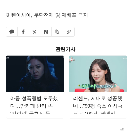
© 텐아시아, 무단전재 및 재배포 금지
페이스북 공유하기
밴드 공유하기
카카오톡 공유하기
엑스 공유하기
URL복사
네이버 공유하기
관련기사
아동 성폭행범 도주했
리센느, 제대로 성공했
다…맘카페 난리 속
네…"99평 숙소 이사→
‘킹피셔’ 공효진 등판
광고 100건, 연예인병
(‘유부녀 킬러’)
경계" ('전참시')