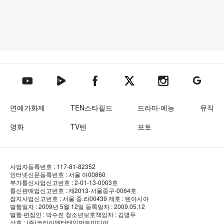
텐아시아 네이버TV
텐아시아 페이스북
텐아시아 엑스
텐아시아 인스타그램
텐아시아
텐아시아 유튜브
연예가화제
TEN스타필드
드라마·예능
뮤직
영화
TV텐
포토
사업자등록번호 : 117-81-82352
인터넷신문등록번호 : 서울 아00860
부가통신사업신고번호 : 2-01-13-0003호
통신판매업신고번호 : 제2013-서울중구-0064호
잡지사업신고번호 : 서울 중.라00439
제호 : 텐아시아
발행일자 : 2009년 5월 12일
등록일자 : 2009.05.12
발행·편집인 : 박수진
청소년보호책임자 : 김병두
상호 : (주)코리아엔터테인먼트미디어