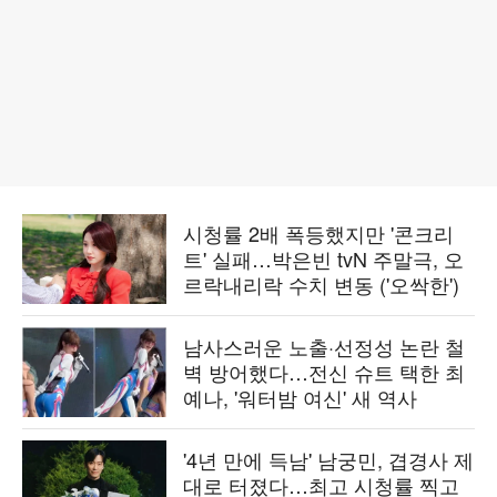
시청률 2배 폭등했지만 '콘크리
트' 실패…박은빈 tvN 주말극, 오
르락내리락 수치 변동 ('오싹한')
남사스러운 노출·선정성 논란 철
벽 방어했다…전신 슈트 택한 최
예나, '워터밤 여신' 새 역사
'4년 만에 득남' 남궁민, 겹경사 제
대로 터졌다…최고 시청률 찍고