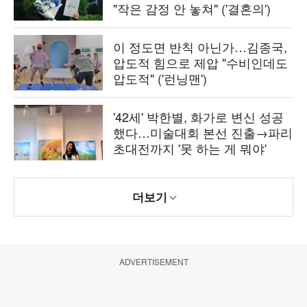
"작은 감정 안 놓쳐" ('결혼의')
이 정도면 반칙 아닌가…김종국,
압도적 힘으로 제압 "수비인데도
압도적" ('런닝맨')
'42세' 박한별, 화가로 변신 성공
했다…미술대회 본선 진출→파리
초대전까지 '못 하는 게 뭐야'
더보기
ADVERTISEMENT