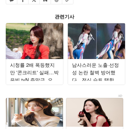
페이스북 공유하기
밴드 공유하기
카카오톡 공유하기
엑스 공유하기
URL복사
네이버 공유하기
관련기사
시청률 2배 폭등했지
남사스러운 노출·선정
만 '콘크리트' 실패…박
성 논란 철벽 방어했
은빈 tvN 주말극, 오르
다…전신 슈트 택한 최
락내리락 수치 변동
예나, '워터밤 여신' 새
('오싹한')
역사