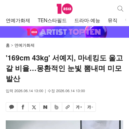
텐아시아
통합검
주
연예가화제
TEN스타필드
드라마·예능
뮤직
메
뉴
홈
연예가화제
'169cm 43kg' 서예지, 마네킹도 울고
갈 비율…몽환적인 눈빛 뽐내며 미모
발산
입력 2026.06.14 13:00
수정 2026.06.14 13:00
페이스북 공유하기
밴드 공유하기
카카오톡 공유하기
엑스 공유하기
URL복사
글자 크게
글자 작게
네이버 공유하기