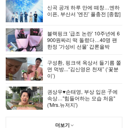
신곡 공개 하루 만에 떼창…엔하
이픈, 부산서 '엔진' 풀충전 [종합]
블랙핑크 '급조 논란' 10주년에 6
900원짜리 떡 돌렸다…40명 팬
한정 '가성비 선물' 갑론을박
구성환, 핑크색 옥상서 들기름 쫄
면 먹방...“김신영은 천재” (‘꽃분
이’)
권상우♥손태영, 부상 입은 子에
속상…"힘들어하는 모습 처음"
('Mrs.뉴저지')
더보기