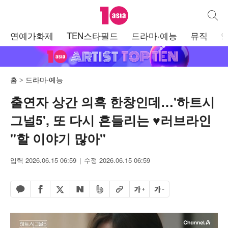
텐아시아
통합검
주
연예가화제
TEN스타필드
드라마·예능
뮤직
메
뉴
홈
드라마·예능
출연자 상간 의혹 한창인데…'하트시
그널5', 또 다시 흔들리는 ♥러브라인
"할 이야기 많아"
입력 2026.06.15 06:59
수정 2026.06.15 06:59
페이스북 공유하기
밴드 공유하기
카카오톡 공유하기
엑스 공유하기
URL복사
글자 크게
글자 작게
네이버 공유하기