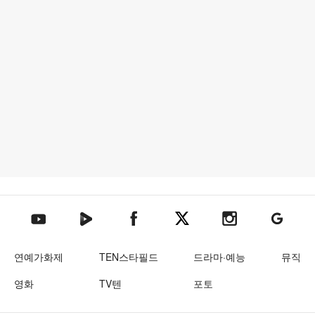
텐아시아 네이버TV
텐아시아 페이스북
텐아시아 엑스
텐아시아 인스타그램
텐아시아
텐아시아 유튜브
연예가화제
TEN스타필드
드라마·예능
뮤직
영화
TV텐
포토