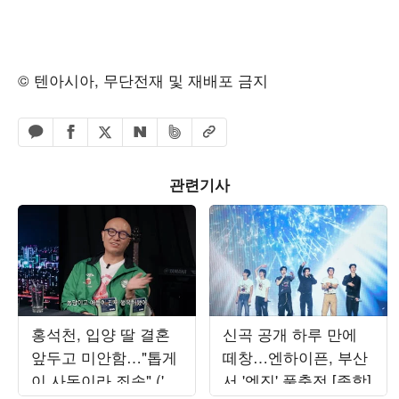
© 텐아시아, 무단전재 및 재배포 금지
페이스북 공유하기
밴드 공유하기
카카오톡 공유하기
엑스 공유하기
URL복사
네이버 공유하기
관련기사
홍석천, 입양 딸 결혼
신곡 공개 하루 만에
앞두고 미안함…"톱게
떼창…엔하이픈, 부산
이 사돈이라 죄송" ('피
서 '엔진' 풀충전 [종합]