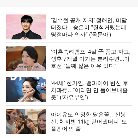
'김수현 공개 지지' 정해인, 미담
터졌다…송은이 "질척거렸는데
명절마다 인사" ('옥문아')
‘이혼숙려캠프’ 4살 子 품고 자고,
생후 7개월 아기는 분리수면...이
호선 “둘째 싫은 이유 있다”
‘44세’ 한가인, 뱀파이어 변신 후
치과行…“이러면 안 들어보내줄
듯” (‘자유부인’)
아이유도 인정한 닮은꼴…신봉
선, 체지방 11kg 걷어냈더니 '도
플갱어'인 줄