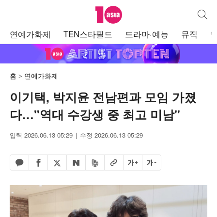
텐아시아
통합검
주
연예가화제
TEN스타필드
드라마·예능
뮤직
메
뉴
홈
연예가화제
이기택, 박지윤 전남편과 모임 가졌
다…"역대 수강생 중 최고 미남"
입력 2026.06.13 05:29
수정 2026.06.13 05:29
페이스북 공유하기
밴드 공유하기
카카오톡 공유하기
엑스 공유하기
URL복사
글자 크게
글자 작게
네이버 공유하기