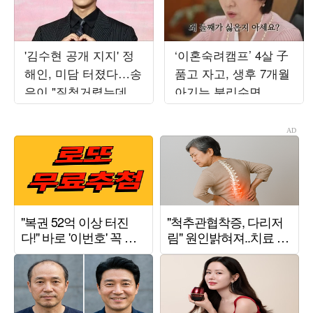
'김수현 공개 지지' 정
‘이혼숙려캠프’ 4살 子
해인, 미담 터졌다…송
품고 자고, 생후 7개월
은이 "질척거렸는데 명
아기는 분리수면...이
절마다 인사" ('옥문아')
호선 “둘째 싫은 이유
있다”