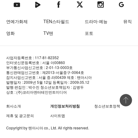
텐아시아 네이버TV
텐아시아 페이스북
텐아시아 엑스
텐아시아 인스타그램
텐아시아
텐아시아 유튜브
연예가화제
TEN스타필드
드라마·예능
뮤직
영화
TV텐
포토
사업자등록번호 : 117-81-82352
인터넷신문등록번호 : 서울 아00860
부가통신사업신고번호 : 2-01-13-0003호
통신판매업신고번호 : 제2013-서울중구-0064호
잡지사업신고번호 : 서울 중.라00439
제호 : 텐아시아
발행일자 : 2009년 5월 12일
등록일자 : 2009.05.12
발행·편집인 : 박수진
청소년보호책임자 : 김병두
상호 : (주)코리아엔터테인먼트미디어
상단 바로
회사소개
개인정보처리방침
청소년보호정책
제휴 및 광고문의
사이트맵
Copyright by
텐아시아
co., Ltd. All rights reserved.