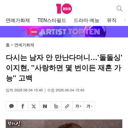
텐아시아
통합검
주
연예가화제
TEN스타필드
드라마·예능
뮤직
메
뉴
홈
연예가화제
다시는 남자 안 만난다더니…'돌돌싱'
이지현, "사랑하면 몇 번이든 재혼 가
능" 고백
입력 2026.06.04 15:40
수정 2026.06.04 15:40
페이스북 공유하기
밴드 공유하기
카카오톡 공유하기
엑스 공유하기
URL복사
글자 크게
글자 작게
네이버 공유하기