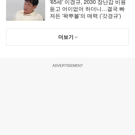
'65세' 이경규, 2030 장난감 비용
듣고 어이없어 하더니…결국 빠
져든 '왁뿌볼'의 매력 ('갓경규')
더보기
ADVERTISEMENT