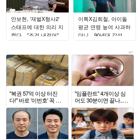
안보현, '재벌X형사2'
이특X김희철, 아이돌
스태프에 대한 의리 지
평균 연령 높여 사과하
켰다…"조건 내걸어"
더니…90년대 감성 재
상남자 면모 ('목요일
해석 ('트기트기 이특')
밤')