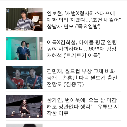
안보현, '재벌X형사2' 스태프에
대한 의리 지켰다…"조건 내걸어"
상남자 면모 ('목요일밤')
이특X김희철, 아이돌 평균 연령
높여 사과하더니…90년대 감성
재해석 ('트기트기 이특')
김민재, 월드컵 부상 교체 비화
공개…손흥민 다음 월드컵 출전
전망도 ('짐종국')
한가인, 번아웃에 “오늘 삶 마감
해도 상관없다 생각”…유튜브 시
작한 이유