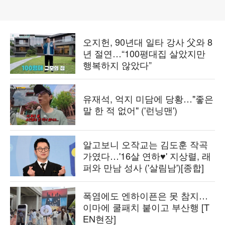
오지헌, 90년대 일타 강사 父와 8
년 절연…“100평대집 살았지만
행복하지 않았다”
유재석, 억지 미담에 당황…"좋은
말 한 적 없어" ('런닝맨')
알고보니 오작교는 김도훈 작곡
가였다…'16살 연하♥' 지상렬, 래
퍼와 만남 성사 ('살림남')[종합]
폭염에도 엔하이픈은 못 참지…
이마에 쿨패치 붙이고 부산행 [T
EN현장]