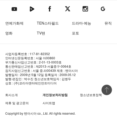
텐아시아 네이버TV
텐아시아 페이스북
텐아시아 엑스
텐아시아 인스타그램
텐아시아
텐아시아 유튜브
연예가화제
TEN스타필드
드라마·예능
뮤직
영화
TV텐
포토
사업자등록번호 : 117-81-82352
인터넷신문등록번호 : 서울 아00860
부가통신사업신고번호 : 2-01-13-0003호
통신판매업신고번호 : 제2013-서울중구-0064호
잡지사업신고번호 : 서울 중.라00439
제호 : 텐아시아
발행일자 : 2009년 5월 12일
등록일자 : 2009.05.12
발행·편집인 : 박수진
청소년보호책임자 : 김병두
상호 : (주)코리아엔터테인먼트미디어
상단 바로
회사소개
개인정보처리방침
청소년보호정책
제휴 및 광고문의
사이트맵
Copyright by
텐아시아
co., Ltd. All rights reserved.