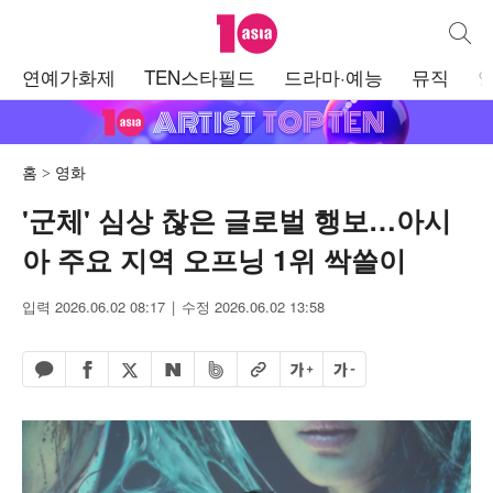
텐아시아
통합검
주
연예가화제
TEN스타필드
드라마·예능
뮤직
메
뉴
홈
영화
'군체' 심상 찮은 글로벌 행보…아시
아 주요 지역 오프닝 1위 싹쓸이
입력 2026.06.02 08:17
수정 2026.06.02 13:58
페이스북 공유하기
밴드 공유하기
카카오톡 공유하기
엑스 공유하기
URL복사
글자 크게
글자 작게
네이버 공유하기