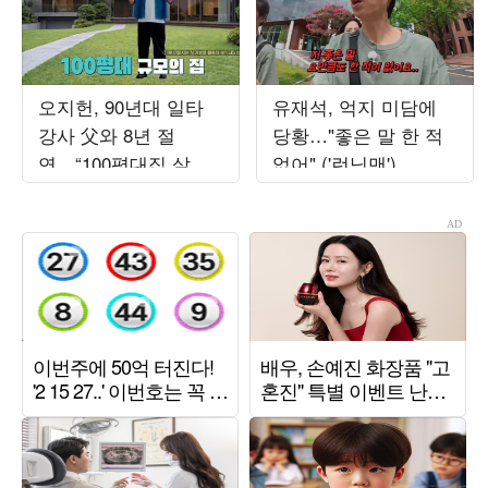
오지헌, 90년대 일타
유재석, 억지 미담에
강사 父와 8년 절
당황…"좋은 말 한 적
연…“100평대집 살았
없어" ('런닝맨')
지만 행복하지 않았다”