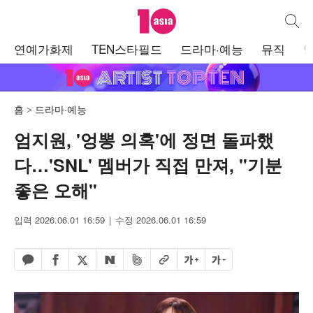
텐아시아
통합검
주
연예가화제
TEN스타필드
드라마·예능
뮤직
메
뉴
홈
드라마·예능
엄지원, '엉뽕 의혹'에 정면 돌파했
다…'SNL' 멤버가 직접 만져, "기분
좋은 오해"
입력 2026.06.01 16:59
수정 2026.06.01 16:59
페이스북 공유하기
밴드 공유하기
카카오톡 공유하기
엑스 공유하기
URL복사
글자 크게
글자 작게
네이버 공유하기