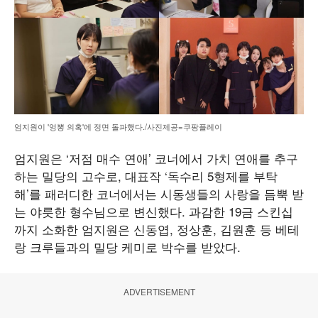
엄지원이 '엉뽕 의혹'에 정면 돌파했다./사진제공=쿠팡플레이
엄지원은 ‘저점 매수 연애’ 코너에서 가치 연애를 추구
하는 밀당의 고수로, 대표작 ‘독수리 5형제를 부탁
해’를 패러디한 코너에서는 시동생들의 사랑을 듬뿍 받
는 야릇한 형수님으로 변신했다. 과감한 19금 스킨십
까지 소화한 엄지원은 신동엽, 정상훈, 김원훈 등 베테
랑 크루들과의 밀당 케미로 박수를 받았다.
ADVERTISEMENT