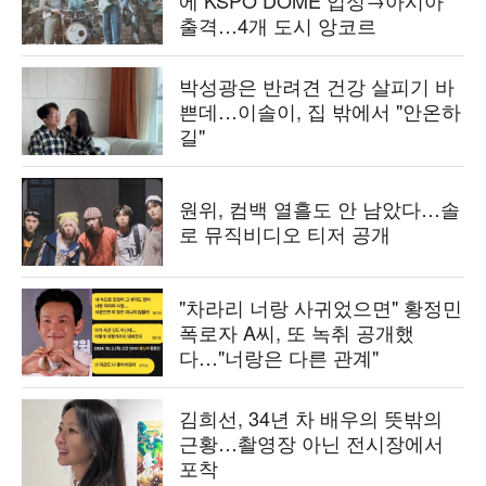
에 KSPO DOME 입성→아시아
출격…4개 도시 앙코르
박성광은 반려견 건강 살피기 바
쁜데…이솔이, 집 밖에서 "안온하
길"
원위, 컴백 열흘도 안 남았다…솔
로 뮤직비디오 티저 공개
"차라리 너랑 사귀었으면" 황정민
폭로자 A씨, 또 녹취 공개했
다…"너랑은 다른 관계"
김희선, 34년 차 배우의 뜻밖의
근황…촬영장 아닌 전시장에서
포착