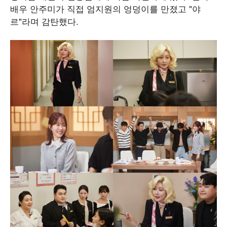
배우 안주미가 직접 엄지원의 엉덩이를 만졌고 "야
르"라며 감탄했다.