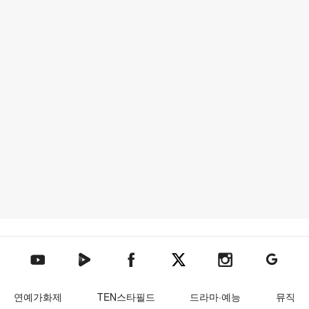
텐아시아 네이버TV
텐아시아 페이스북
텐아시아 엑스
텐아시아 인스타그램
텐아시아
텐아시아 유튜브
연예가화제
TEN스타필드
드라마·예능
뮤직