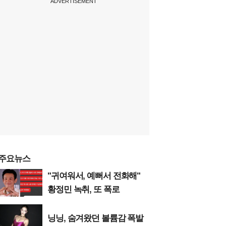
ADVERTISEMENT
주요뉴스
"귀여워서, 예뻐서 전화해"
황정민 녹취, 또 폭로
닝닝, 숨겨왔던 볼륨감 폭발