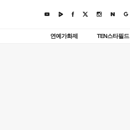
주
연예가화제
TEN스타필드
메
뉴