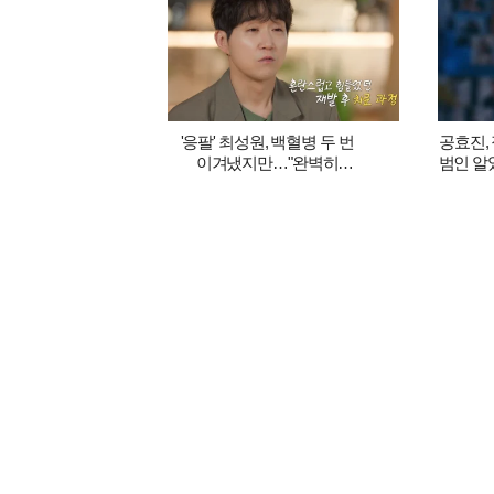
'응팔' 최성원, 백혈병 두 번
공효진,
이겨냈지만…"완벽히
범인 알
돌아가긴 어려워" ('해투')
남편