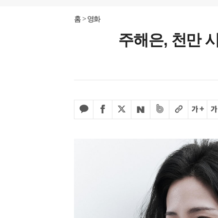
홈
영화
주해은, 천만 