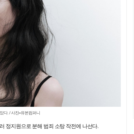
았다. / 사진=유본컴퍼니
러 정지원으로 분해 범죄 소탕 작전에 나선다.