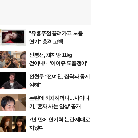
"유흥주점 끌려가고 노출
연기" 충격 고백
신봉선, 체지방 11kg
걷어내니 '아이유 도플갱어'
전현무 "전여친, 집착과 통제
심해"
논란에 하차하더니…샤이니
키, '혼자 사는 일상' 공개
7년 만에 연기력 논란 제대로
지웠다