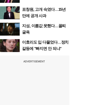
표창원, 고개 숙였다…15년
만에 공개 사과
지성, 이름값 못했다…꼴찌
굴욕
이효리도 입 다물었다…정치
갈등에 "빠지면 안 되냐"
ADVERTISEMENT