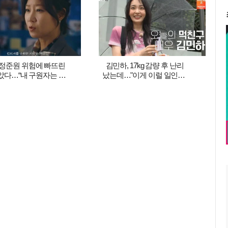
 정준원 위험에 빠뜨린
김민하, 17kg 감량 후 난리
았다…“내 구원자는 내
났는데…"이게 이럴 일인가"
” (‘유부녀 킬러’)
('전현무계획4')