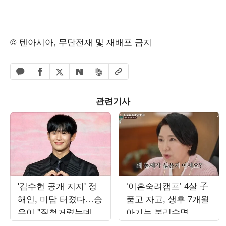
© 텐아시아, 무단전재 및 재배포 금지
페이스북 공유하기
밴드 공유하기
카카오톡 공유하기
엑스 공유하기
URL복사
네이버 공유하기
관련기사
'김수현 공개 지지' 정
‘이혼숙려캠프’ 4살 子
해인, 미담 터졌다…송
품고 자고, 생후 7개월
은이 "질척거렸는데 명
아기는 분리수면...이
절마다 인사" ('옥문아')
호선 “둘째 싫은 이유