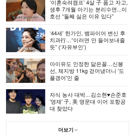
‘이혼숙려캠프’ 4살 子 품고 자고,
생후 7개월 아기는 분리수면...이
호선 “둘째 싫은 이유 있다”
‘44세’ 한가인, 뱀파이어 변신 후
치과行…“이러면 안 들어보내줄
듯” (‘자유부인’)
아이유도 인정한 닮은꼴…신봉
선, 체지방 11kg 걷어냈더니 '도
플갱어'인 줄
자식 농사 대박…김소현♥손준호
'영재' 子, 美 명문대 이어 포항공
대 찾았다
더보기