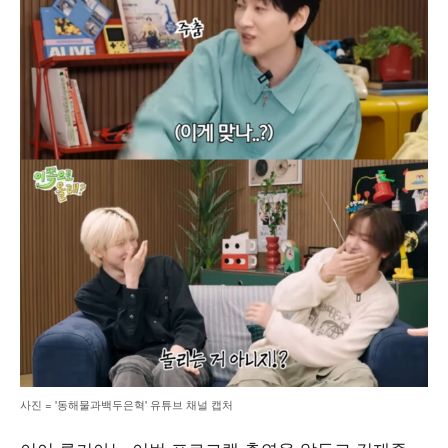
사진 = '동해물과백두은혁' 유튜브 채널 캡처