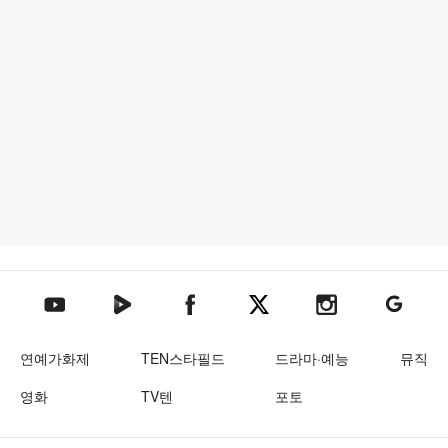
텐아시아 네이버TV
텐아시아 페이스북
텐아시아 엑스
텐아시아 인스타그램
텐아시아
텐아시아 유튜브
연예가화제
TEN스타필드
드라마·예능
뮤직
영화
TV텐
포토