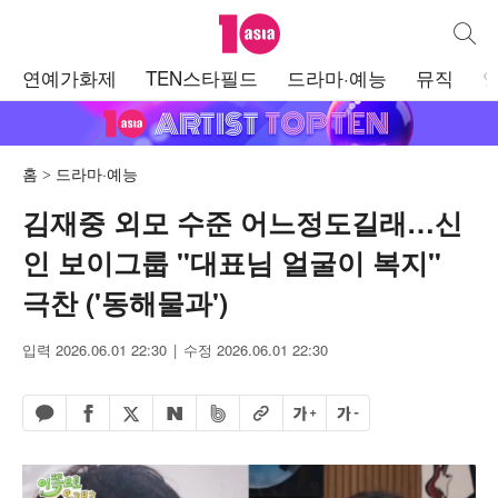
텐아시아
통합검
주
연예가화제
TEN스타필드
드라마·예능
뮤직
메
뉴
홈
드라마·예능
김재중 외모 수준 어느정도길래…신
인 보이그룹 "대표님 얼굴이 복지"
극찬 ('동해물과')
입력 2026.06.01 22:30
수정 2026.06.01 22:30
페이스북 공유하기
밴드 공유하기
카카오톡 공유하기
엑스 공유하기
URL복사
글자 크게
글자 작게
네이버 공유하기