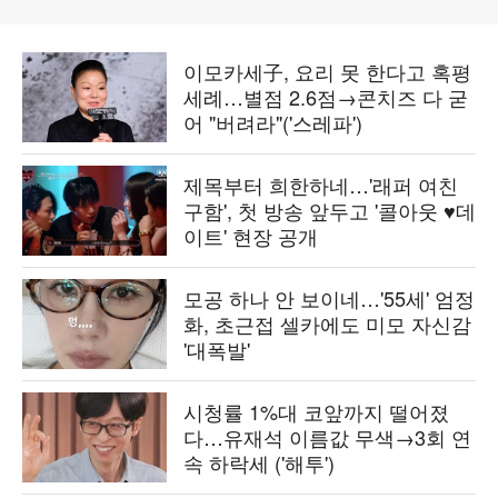
이모카세子, 요리 못 한다고 혹평
세례…별점 2.6점→콘치즈 다 굳
어 "버려라"('스레파')
제목부터 희한하네…'래퍼 여친
구함', 첫 방송 앞두고 '콜아웃 ♥데
이트' 현장 공개
모공 하나 안 보이네…'55세' 엄정
화, 초근접 셀카에도 미모 자신감
'대폭발'
시청률 1%대 코앞까지 떨어졌
다…유재석 이름값 무색→3회 연
속 하락세 ('해투')