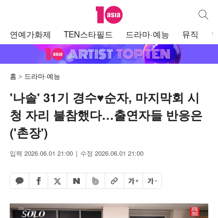
텐아시아
통합검
주
연예가화제
TEN스타필드
드라마·예능
뮤직
메
뉴
홈
드라마·예능
'나솔' 31기 경수♥순자, 마지막회 시
청 자리 불참했다…출연자들 반응은
('촌장')
입력 2026.06.01 21:00
수정 2026.06.01 21:00
페이스북 공유하기
밴드 공유하기
카카오톡 공유하기
엑스 공유하기
URL복사
글자 크게
글자 작게
네이버 공유하기