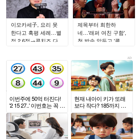
이모카세子, 요리 못
제목부터 희한하
한다고 혹평 세례…별
네…'래퍼 여친 구함',
점 2.6점→콘치즈 다
첫 방송 앞두고 '콜아
굳어 "버려라"('스레
웃 ♥데이트' 현장 공개
파')