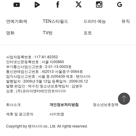
텐아시아 네이버TV
텐아시아 페이스북
텐아시아 엑스
텐아시아 인스타그램
텐아시아
텐아시아 유튜브
연예가화제
TEN스타필드
드라마·예능
뮤직
영화
TV텐
포토
사업자등록번호 : 117-81-82352
인터넷신문등록번호 : 서울 아00860
부가통신사업신고번호 : 2-01-13-0003호
통신판매업신고번호 : 제2013-서울중구-0064호
잡지사업신고번호 : 서울 중.라00439
제호 : 텐아시아
발행일자 : 2009년 5월 12일
등록일자 : 2009.05.12
발행·편집인 : 박수진
청소년보호책임자 : 김병두
상호 : (주)코리아엔터테인먼트미디어
상단 바로
회사소개
개인정보처리방침
청소년보호정책
제휴 및 광고문의
사이트맵
Copyright by
텐아시아
co., Ltd. All rights reserved.