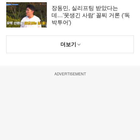
장동민, 실리프팅 받았다는
데…'못생긴 사람' 꼴찌 거론 ('독
박투어')
더보기
ADVERTISEMENT