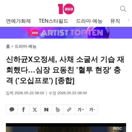
텐아시아
통합검
주
연예가화제
TEN스타필드
드라마·예능
뮤직
메
뉴
홈
드라마·예능
신하균X오정세, 사채 소굴서 기습 재
회했다…심장 요동친 '혈투 현장' 충
격 ('오십프로') [종합]
입력 2026.05.23 08:00
수정 2026.05.23 08:00
페이스북 공유하기
밴드 공유하기
카카오톡 공유하기
엑스 공유하기
URL복사
글자 크게
글자 작게
네이버 공유하기