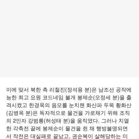
이에 맞서 북한 측 리철진(정석용 분)은 남조선 공작에
능한 최고 요원 코드네임 불개 봉제순(오정세 분)을 출
격시켰고 한경욱의 음모를 눈치챈 화산파 두목 황화산
(김병옥 분)은 독자적으로 물건을 가로채기 위해 조직
의 2인자 강범룡(허성태 분)을 움직였다. 그러나 치열
한 각축전 끝에 봉제순이 물건을 쥔 채 행방불명되면
서 작전은 대실패로 끝났고, 권순복이 살해당하는 미