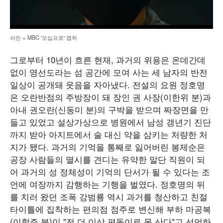
사진 = MBC '오십프로' 캡처
그로부터 10년이 흐른 현재, 과거의 위용은 온데간데
없이 영선도라는 섬 공간에 모여 사는 세 남자의 반전
일상이 공개돼 웃음을 자아냈다. 전설의 요원 정호명
은 오란반점의 주방장이 돼 장인 권 사장(이한위 분)과
아내 권오란(신동미 분)의 구박을 받으며 짜장면을 만
들고 있었고 설상가상으로 병원에서 남성 갱년기 진단
까지 받아 아지트에서 술 대신 약을 삼키는 처량한 처
지가 됐다. 과거의 기억을 통째로 잃어버린 봉제순은
공장 사람들의 멸시를 견디는 유약한 말단 직원이 되
어 과거의 성 정체성이 기억의 단서가 될 수 있다는 조
언에 여장까지 감행하는 기행을 벌였다. 정호명의 뒤
를 치러 왔던 조폭 강범룡 역시 과거를 청산하고 친절
타이틀에 집착하는 편의점 점주로 변신해 부하 마공복
(이학주 분)이 "전 더 이상 편돌이로 못 산다"고 선언하