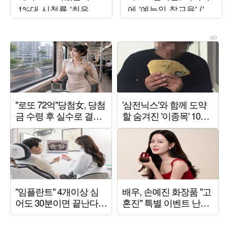
1%대 시청률 '최우수
에 '예능인 참교육' ('1
산' 결국 종영 [종합]
박 2일')