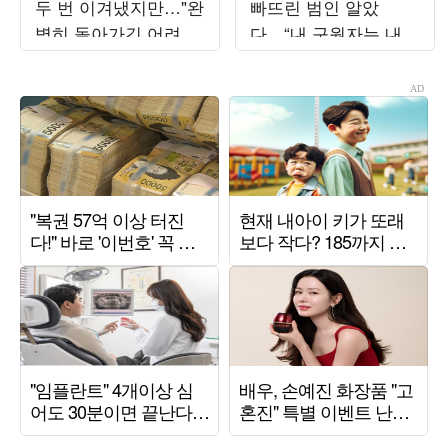
두 번 이겨냈지만…"완
빠뜨린 범인 알았
벽히 돌아가긴 어려워"
다…“내 구원자는 내
('해투')
남편” (‘유부녀 킬러’)