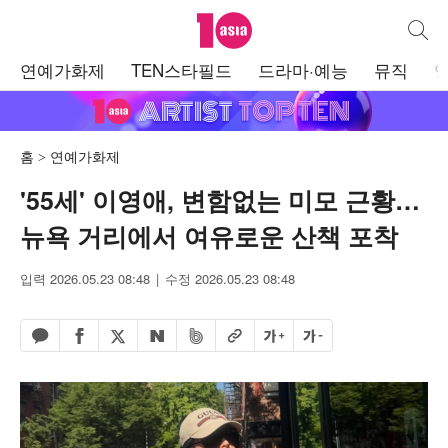
텐아시아
통합검
주
연예가화제
TEN스타필드
드라마·예능
뮤직
메
뉴
홈
연예가화제
'55세' 이영애, 변함없는 미모 근황…
뉴욕 거리에서 여유로운 산책 포착
입력 2026.05.23 08:48
수정 2026.05.23 08:48
페이스북 공유하기
밴드 공유하기
카카오톡 공유하기
엑스 공유하기
URL복사
글자 크게
글자 작게
네이버 공유하기