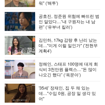
워" ('해투')
공효진, 정준원 위험에 빠뜨린 범
인 알았다…“내 구원자는 내 남
편” (‘유부녀 킬러’)
김민하, 17kg 감량 후 난리 났는
데…"이게 이럴 일인가" ('전현무
계획4')
정해인, 스태프 100명에 대게 회
식비 3천만원 플렉스…“돈 많이
나오긴 했다” (‘옥문아’)
'35세' 장재인, 집 두 채 있는
데…"수입 0원, 공장 일 생각 있
어"