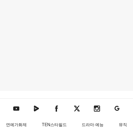
텐아시아 네이버TV
텐아시아 페이스북
텐아시아 엑스
텐아시아 인스타그램
텐아시아
텐아시아 유튜브
연예가화제
TEN스타필드
드라마·예능
뮤직